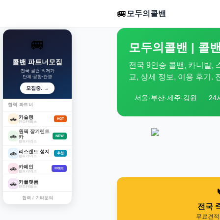
🚐
모두의콜밴
🚐
모두의콜밴 | 콜밴
콜밴 파트너모집
전국 9인승 콜밴, 카니발,
전국 콜밴 최저가
교, 상세 정보, 이용 후기
단체·공항·관광
모집중. →
서울·부산·제주·강원
24
협력 파트너
카슐랭
🚗
HOT
렌트카/리스
원픽 장기렌트
🚗
카
NEW
렌트카/리스
리스렌트 성지
🚗
추천
렌트카/리스
카페인
🚗
FREE
렌트카/리스
카플랫폼
🚗
렌트카/리스
협력 / 기타문의
전국 
무료견적 