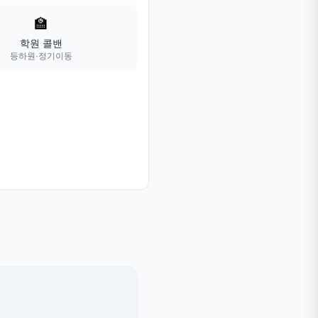
🏫
학원 콜밴
등하원·정기이동