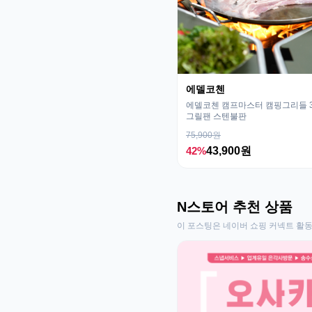
에델코첸
에델코첸 캠프마스터 캠핑그리들 32
그릴팬 스텐불판
75,900원
42%
43,900원
N스토어 추천 상품
이 포스팅은 네이버 쇼핑 커넥트 활