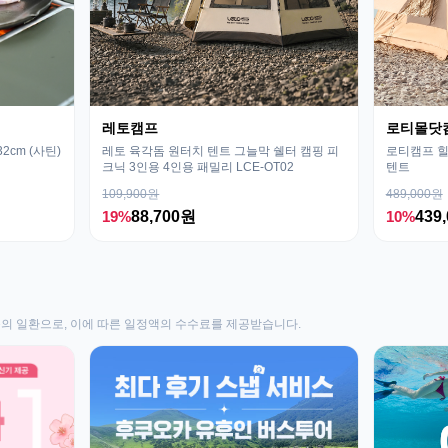
레토캠프
로티몰닷
cm (사틴)
레토 육각돔 원터치 텐트 그늘막 쉘터 캠핑 피
로티캠프 힐
크닉 3인용 4인용 패밀리 LCE-OT02
텐트
109,900원
489,000원
19%
88,700원
10%
439
동의 일환으로, 이에 따른 일정액의 수수료를 제공받습니다.