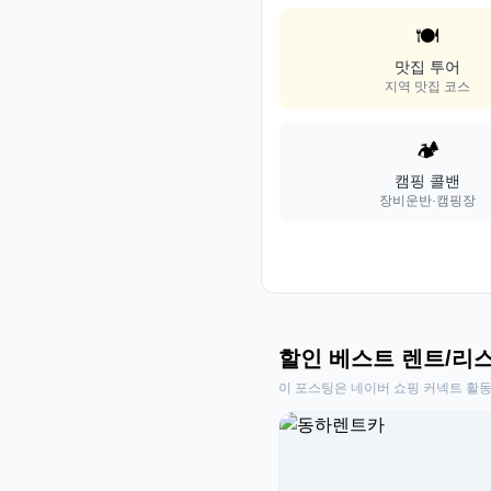
🍽️
맛집 투어
지역 맛집 코스
🏕️
캠핑 콜밴
장비운반·캠핑장
할인 베스트 렌트/리
이 포스팅은 네이버 쇼핑 커넥트 활