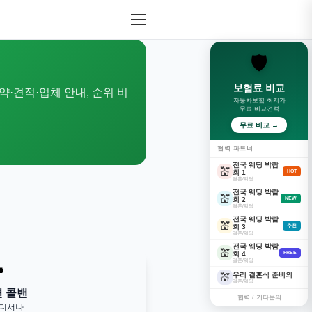
🛡️
보험료 비교
약·견적·업체 안내, 순위 비
자동차보험 최저가
무료 비교견적
무료 비교 →
협력 파트너
전국 웨딩 박람
💒
회 1
HOT
결혼/웨딩
전국 웨딩 박람
💒
회 2
NEW
결혼/웨딩
전국 웨딩 박람
💒
회 3
추천
결혼/웨딩
전국 웨딩 박람
💒
회 4
FREE
결혼/웨딩

우리 결혼식 준비의
💒
결혼/웨딩
변 콜밴
협력 / 기타문의
어디서나