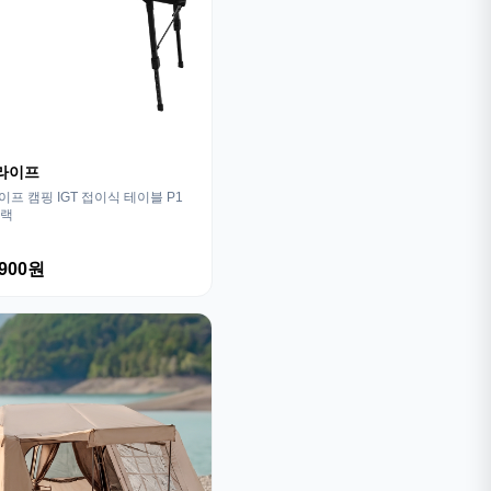
라이프
프 캠핑 IGT 접이식 테이블 P1
블랙
,900원