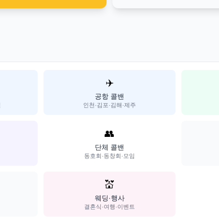
✈️
공항 콜밴
일
인천·김포·김해·제주
👥
단체 콜밴
동호회·동창회·모임
💒
웨딩·행사
결혼식·여행·이벤트