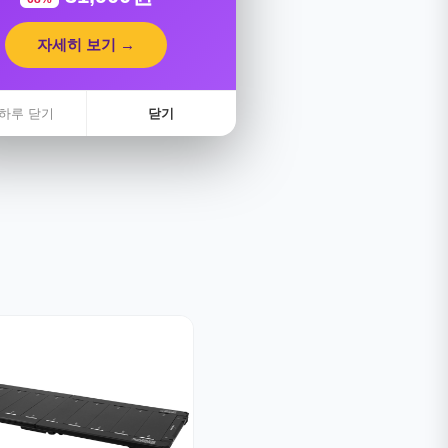
자세히 보기 →
하루 닫기
닫기