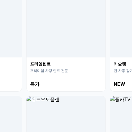
프라임렌트
카슐랭
프리미엄 차량 렌트 전문
전 차종 장
특가
NEW