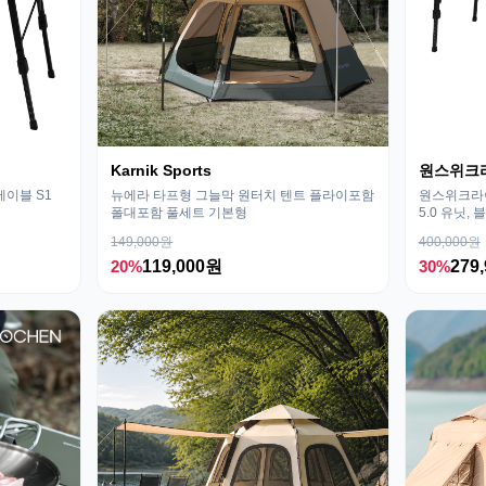
Karnik Sports
원스위크
테이블 S1
뉴에라 타프형 그늘막 원터치 텐트 플라이포함
원스위크라이
폴대포함 풀세트 기본형
5.0 유닛, 
149,000원
400,000원
20%
119,000원
30%
279