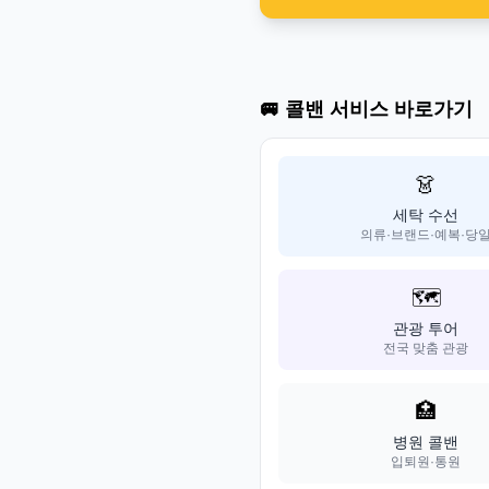
🚐 콜밴 서비스 바로가기
👗
세탁 수선
의류·브랜드·예복·당
🗺️
관광 투어
전국 맞춤 관광
🏥
병원 콜밴
입퇴원·통원