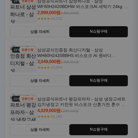
삼성공식파트너 삼성하나로 - 삼성
23% 할인
정품인증
WF80H2420BDHW 비스포크AI 세탁기 24kg 건
조기 20kg 세제자동투입
2,999,000원
3,898,000원
★★★★⭐
(4,232)
N쇼핑구매
상품 자세히
삼성공식인증점 회산디지털 - 삼성
22% 할인
정품인증
WH80H2420BBHS 비스포크 AI 원바디
24kg+20kg 세제자동투입 1등급
3,049,000원
3,898,001원
★★★★⭐
(3,054)
N쇼핑구매
상품 자세히
삼성공식파트너 평강프라자 - 삼성 냉장고세트
21% 할인
정품인증
김치냉장고 키친핏 비스포크 신혼가전 혼수 입
주가전 빌트인 화이트
4,029,000원
5,080,000원
★★★★⭐
(4,149)
N쇼핑구매
상품 자세히