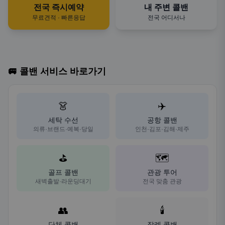
전국 즉시예약
내 주변 콜밴
무료견적 · 빠른응답
전국 어디서나
🚐 콜밴 서비스 바로가기
👗
✈️
세탁 수선
공항 콜밴
의류·브랜드·예복·당일
인천·김포·김해·제주
⛳
🗺️
골프 콜밴
관광 투어
새벽출발·라운딩대기
전국 맞춤 관광
👥
🕯️
단체 콜밴
장례 콜밴