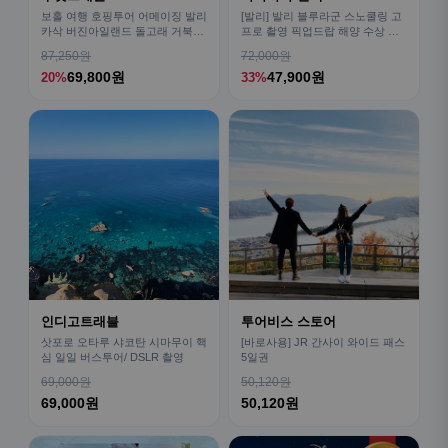
보홀 여행 호핑투어 어메이징 발리
[발리] 발리 블루라군 스노쿨링 고
카삭 버진아일랜드 돌고래 거북이
프로 촬영 픽업드랍 해양 수상 액
픽드랍 포함
티비티 체험 산호 열대어
87,250원
72,000원
69,800원
47,900원
20%
33%
인디고트래블
투어비스 스토어
삿포로 오타루 샤코탄 시마무이 핵
[바로사용] JR 간사이 와이드 패스
심 일일 버스투어/ DSLR 촬영
5일권
69,000원
50,120원
69,000원
50,120원