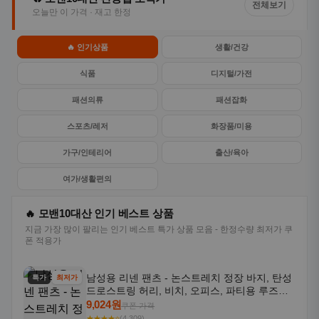
전체보기
오늘만 이 가격 · 재고 한정
🔥 인기상품
생활/건강
식품
디지털/가전
패션의류
패션잡화
스포츠/레저
화장품/미용
가구/인테리어
출산/육아
여가/생활편의
🔥 모밴10대산 인기 베스트 상품
지금 가장 많이 팔리는 인기 베스트 특가 상품 모음 - 한정수량 최저가 쿠
폰 적용가
남성용 리넨 팬츠 - 논스트레치 정장 바지, 탄성
특가
최저가
드로스트링 허리, 비치, 오피스, 파티용 루즈핏
트라우저 - 세탁기 사용 가능한 캐주얼 정장 의
9,024원
쿠폰 가격
상
★★★★⭐
(4,309)