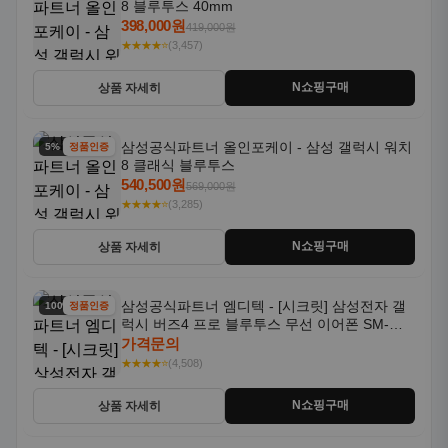
8 블루투스 40mm
398,000원
419,000원
★★★★⭐
(3,457)
N쇼핑구매
상품 자세히
삼성공식파트너 올인포케이 - 삼성 갤럭시 워치
5% 할인
정품인증
8 클래식 블루투스
540,500원
569,000원
★★★★⭐
(3,285)
N쇼핑구매
상품 자세히
삼성공식파트너 엠디텍 - [시크릿] 삼성전자 갤
100% 할인
정품인증
럭시 버즈4 프로 블루투스 무선 이어폰 SM-
R640N
가격문의
★★★★⭐
(4,508)
N쇼핑구매
상품 자세히