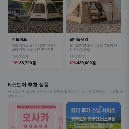
레토캠프
로티몰닷컴
레토 육각돔 원터치 텐트 그늘막
로티캠프 힐하우스 캠핑 그늘막 대
쉘터 캠핑 피크닉 3인용 4인용 패
형 원터치 텐트
밀리 LCE-OT02
109,900원
489,000원
88,700원
439,000원
19%
10%
N스토어 추천 상품
이 포스팅은 네이버 쇼핑 커넥트 활동의 일환으로, 이에 따른 일정액의 수수료를 제
공받습니다.