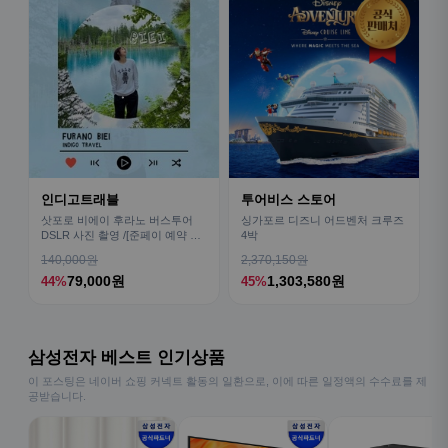
인디고트래블
투어비스 스토어
삿포로 비에이 후라노 버스투어
싱가포르 디즈니 어드벤처 크루즈
DSLR 사진 촬영 /[준페이 예약 식
4박
사]
140,000원
2,370,150원
79,000원
1,303,580원
44%
45%
삼성전자 베스트 인기상품
이 포스팅은 네이버 쇼핑 커넥트 활동의 일환으로, 이에 따른 일정액의 수수료를 제
공받습니다.