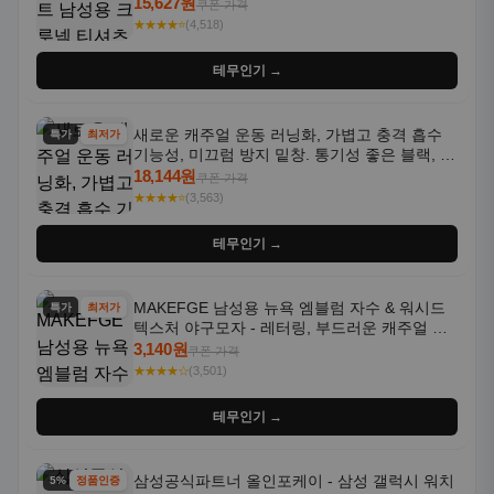
통기성 좋은 수분 흡수 반팔 운동복
15,627원
쿠폰 가격
★★★★⭐
(4,518)
테무인기 →
새로운 캐주얼 운동 러닝화, 가볍고 충격 흡수
특가
최저가
기능성, 미끄럼 방지 밑창. 통기성 좋은 블랙, 화
이트, 퍼플 그라데이션 색상
18,144원
쿠폰 가격
★★★★⭐
(3,563)
테무인기 →
MAKEFGE 남성용 뉴욕 엠블럼 자수 & 워시드
특가
최저가
텍스처 야구모자 - 레터링, 부드러운 캐주얼 모
자, NYC 스타일
3,140원
쿠폰 가격
★★★★☆
(3,501)
테무인기 →
삼성공식파트너 올인포케이 - 삼성 갤럭시 워치
5% 할인
정품인증