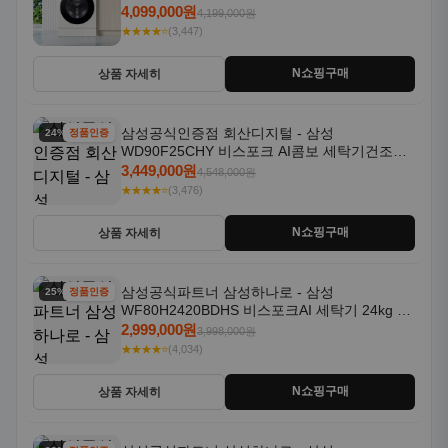
18kg 자동문열림 1등급
4,099,000원
4,199,000원
★★★★⭐
(3,447)
N쇼핑구매
상품 자세히
삼성공식인증점 회산디지털 - 삼성
24% 할인
정품인증
WD90F25CHY 비스포크 AI콤보 세탁기건조기
일체형 25kg+18kg 1등급
3,449,000원
4,548,000원
★★★★⭐
(3,476)
N쇼핑구매
상품 자세히
삼성공식파트너 삼성하나로 - 삼성
25% 할인
정품인증
WF80H2420BDHS 비스포크AI 세탁기 24kg 건
조기 20kg 세제자동투입
2,999,000원
3,998,000원
★★★★⭐
(4,034)
N쇼핑구매
상품 자세히