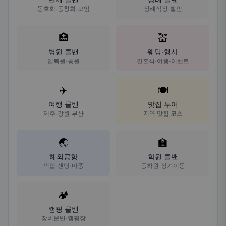
동호회·동창회·모임
장례식장·발인
🏥
💒
병원 콜밴
웨딩·행사
입퇴원·통원
결혼식·여행·이벤트
✈️
🍽️
여행 콜밴
맛집 투어
제주·강원·부산
지역 맛집 코스
🌏
🏫
해외공항
학원 콜밴
픽업·샌딩·마중
등하원·정기이동
🏕️
캠핑 콜밴
장비운반·캠핑장