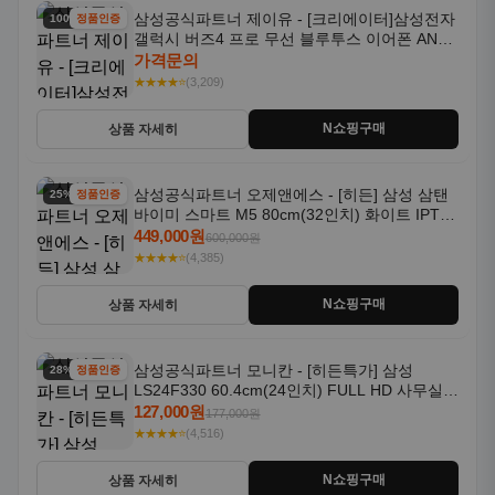
삼성공식파트너 제이유 - [크리에이터]삼성전자
100% 할인
정품인증
갤럭시 버즈4 프로 무선 블루투스 이어폰 ANC
SM-R640N
가격문의
★★★★⭐
(3,209)
N쇼핑구매
상품 자세히
삼성공식파트너 오제앤에스 - [히든] 삼성 삼탠
25% 할인
정품인증
바이미 스마트 M5 80cm(32인치) 화이트 IPTV
OTT 패키지
449,000원
600,000원
★★★★⭐
(4,385)
N쇼핑구매
상품 자세히
삼성공식파트너 모니칸 - [히든특가] 삼성
28% 할인
정품인증
LS24F330 60.4cm(24인치) FULL HD 사무실/
컴퓨터 모니터
127,000원
177,000원
★★★★⭐
(4,516)
N쇼핑구매
상품 자세히