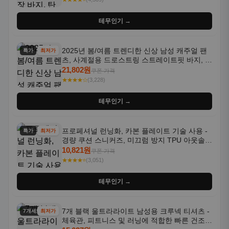
테무인기 →
2025년 봄/여름 트렌디한 신상 남성 캐주얼 팬
특가
최저가
츠, 사계절용 드로스트링 스트레이트핏 바지, 한
국 스타일, 활용도 높은 아웃도어 및 정장용, 발
21,802원
쿠폰 가격
목 바지
★★★★☆
(3,228)
테무인기 →
프로페셔널 런닝화, 카본 플레이트 기술 사용 -
특가
최저가
경량 쿠션 스니커즈, 미끄럼 방지 TPU 아웃솔,
통기성 화이트-퍼플 그라데이션, 헬스, 트레이
10,821원
쿠폰 가격
닝 - 남성용, 여성용, 모든 계절에 적합
★★★★⭐
(3,051)
테무인기 →
7개 블랙 울트라라이트 남성용 크루넥 티셔츠 -
7개세트
최저가
체육관, 피트니스 및 러닝에 적합한 빠른 건조,