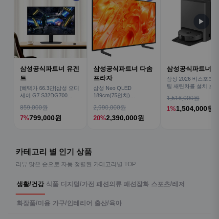
▶
삼성공식파트너 유겐
삼성공식파트너 다솜
삼성공식파트너 
트
프라자
삼성 2026 비스포크AI
팀 새틴차콜 설치 보안
[혜택가 66.3만]삼성 오디
삼성 Neo QLED
심 VR70F00AGH
세이 G7 S32DG700
189cm(75인치)
1,516,000원
80cm(32인치) 4K IPS
KQ75QNH70AFXKR AI
859,000원
2,990,000원
1,504,000원
1%
TV
799,000원
2,390,000원
7%
20%
카테고리 별 인기 상품
리뷰 많은 순으로 자동 정렬된 카테고리별 TOP
생활/건강
식품
디지털/가전
패션의류
패션잡화
스포츠/레저
화장품/미용
가구/인테리어
출산/육아