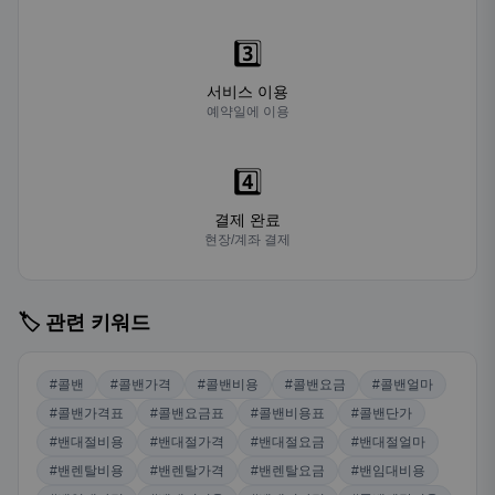
3️⃣
서비스 이용
예약일에 이용
4️⃣
결제 완료
현장/계좌 결제
🏷️ 관련 키워드
#콜밴
#콜밴가격
#콜밴비용
#콜밴요금
#콜밴얼마
#콜밴가격표
#콜밴요금표
#콜밴비용표
#콜밴단가
#밴대절비용
#밴대절가격
#밴대절요금
#밴대절얼마
#밴렌탈비용
#밴렌탈가격
#밴렌탈요금
#밴임대비용