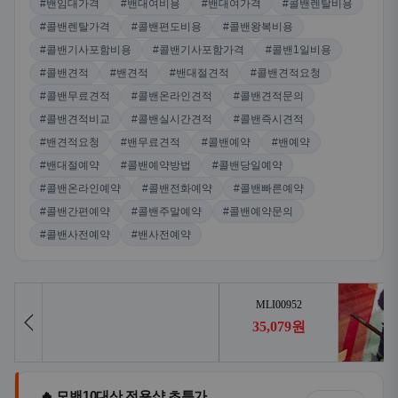
#밴임대가격
#밴대여비용
#밴대여가격
#콜밴렌탈비용
#콜밴렌탈가격
#콜밴편도비용
#콜밴왕복비용
#콜밴기사포함비용
#콜밴기사포함가격
#콜밴1일비용
#콜밴견적
#밴견적
#밴대절견적
#콜밴견적요청
#콜밴무료견적
#콜밴온라인견적
#콜밴견적문의
#콜밴견적비교
#콜밴실시간견적
#콜밴즉시견적
#밴견적요청
#밴무료견적
#콜밴예약
#밴예약
#밴대절예약
#콜밴예약방법
#콜밴당일예약
#콜밴온라인예약
#콜밴전화예약
#콜밴빠른예약
#콜밴간편예약
#콜밴주말예약
#콜밴예약문의
#콜밴사전예약
#밴사전예약
🔥 모밴10대산 전용샵 초특가