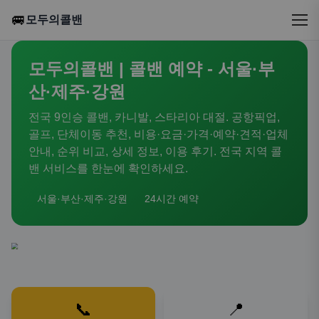
🚐
모두의콜밴
모두의콜밴 | 콜밴 예약 - 서울·부
산·제주·강원
전국 9인승 콜밴, 카니발, 스타리아 대절. 공항픽업,
골프, 단체이동 추천, 비용·요금·가격·예약·견적·업체
안내, 순위 비교, 상세 정보, 이용 후기. 전국 지역 콜
밴 서비스를 한눈에 확인하세요.
서울·부산·제주·강원
24시간 예약
📞
📍