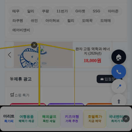
테무
알리
쿠팡
11번가
G마켓
SSG
아마존
라쿠텐
쉬인
아이허브
컬리
도매꾹
도매매
에어비앤비
✕
🏠
📞
🎯
제휴 광고
💼 입점문의
📍
🛒
쇼핑 특가
⬆️
🛒
📦
🎁
마리트
여행용품
해외골프
키즈여행
호텔특가
국내렌터카
✕
🏠
📝
💬
🚐
🛒
특가픽
혜택가 제공
폭탄 세일
가족 추천
지금 예약
최저가 픽
쿠팡
알리익스프레스
테무
🏠
✈️
⛳
📋
🛒
🎁
홈
공항
골프
견적
쿠팡
테무
홈
견적
커뮤니티
기사등록
아마존
로켓배송·특가
해외직구·초특가
초저가·무료배송