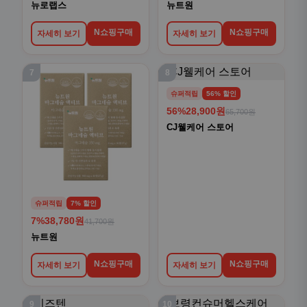
뉴로랩스
뉴트원
N쇼핑구매
N쇼핑구매
자세히 보기
자세히 보기
7
8
슈퍼적립
56% 할인
56%
28,900원
65,700원
CJ웰케어 스토어
슈퍼적립
7% 할인
7%
38,780원
41,700원
뉴트원
N쇼핑구매
N쇼핑구매
자세히 보기
자세히 보기
9
10