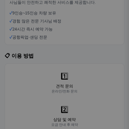
사님들이 안전하고 쾌적한 서비스를 제공합니다.
✓
9인승~15인승 차량 보유
✓
경험 많은 전문 기사님 배정
✓
24시간 즉시 예약 가능
✓
공항픽업·샌딩 전문
📋 이용 방법
1️⃣
견적 문의
온라인/전화 문의
2️⃣
상담 및 예약
요금 안내 후 예약