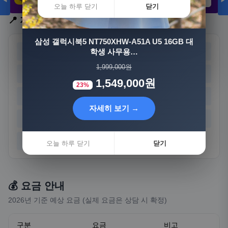
◀
▶
21,802원
3,308원
8,892원
오늘 하루 닫기
닫기
📍 지역 선택
자세히 보기 →
삼성 갤럭시북5 NT750XHW-A51A U5 16GB 대
서울
부산
학생 사무용…
대구
인천
오늘 하루 닫기
닫기
1,999,000원
광주
대전
울산
세종
1,549,000원
23%
경기
강원
충북
충남
자세히 보기 →
전북
전남
경북
경남
제주
오늘 하루 닫기
닫기
💰 요금 안내
2026년 기준 예상 요금 (실제 요금은 상담 시 확정)
구분
요금
비고