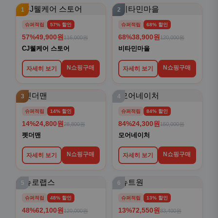
1
2
슈퍼적립
57% 할인
슈퍼적립
68% 할인
57%
49,900원
68%
38,900원
116,000원
120,000원
CJ웰케어 스토어
비타민마을
N쇼핑구매
N쇼핑구매
자세히 보기
자세히 보기
3
4
슈퍼적립
14% 할인
슈퍼적립
84% 할인
14%
24,800원
84%
24,300원
28,800원
150,000원
펫더맨
모어네이처
N쇼핑구매
N쇼핑구매
자세히 보기
자세히 보기
5
6
슈퍼적립
48% 할인
슈퍼적립
13% 할인
48%
62,100원
13%
72,550원
120,000원
83,400원