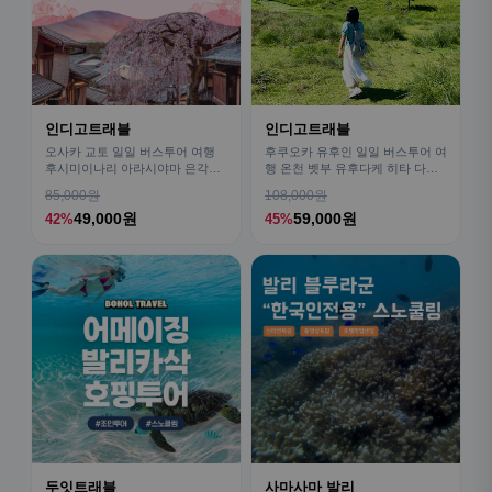
인디고트래블
인디고트래블
오사카 교토 일일 버스투어 여행
후쿠오카 유후인 일일 버스투어 여
후시미이나리 아라시야마 은각사
행 온천 벳부 유후다케 히타 다자
청수사 철학의길
이후
85,000원
108,000원
49,000원
59,000원
42%
45%
두잇트래블
사마사마 발리