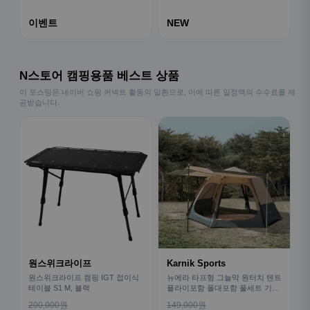
이벤트
NEW
N스토어 캠핑용품 베스트 상품
이 포스팅은 네이버 쇼핑 커넥트 활동의 일환으로, 이에 따른 일정액의 수수료를 제
공받습니다.
원스위크라이프
Karnik Sports
원스위크라이프 캠핑 IGT 접이식
뉴에라 타프형 그늘막 원터치 텐트
테이블 S1 M, 블랙
플라이포함 폴대포함 풀세트 기본
형
200,000원
149,000원