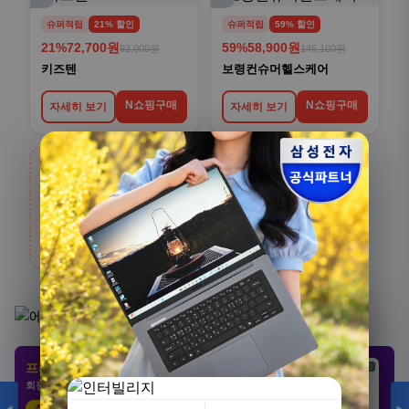
슈퍼적립
21% 할인
슈퍼적립
59% 할인
21%
72,700원
59%
58,900원
92,000원
145,100원
키즈텐
보령컨슈머헬스케어
N쇼핑구매
N쇼핑구매
자세히 보기
자세히 보기
›
생활/건강
전체보기
카테고리 상품 더 보기
[3+1] 동국제약 마이핏 V 활성엽산 임신준비 임산
부영양 30정, 4개
프리미엄 제휴 사이트
광고
광고
광고
100,000원
회원 전용 특가 · 놓치면 손해
31,900원
68%
추천 클릭