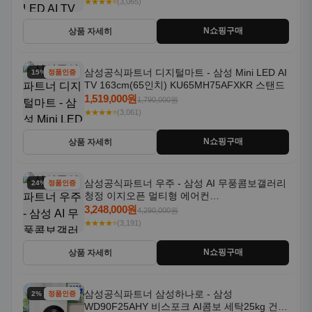
★★★★⭐
(3,065)
N쇼핑구매
상품 자세히
삼성공식파트너 디지털마트 - 삼성 Mini LED AI
15% 할인
정품인증
TV 163cm(65인치) KU65MH75AFXKR 스탠드
1,519,000원
1,790,000원
★★★★⭐
(3,061)
N쇼핑구매
상품 자세히
삼성공식파트너 우주 - 삼성 AI 무풍콤보갤러리
24% 할인
정품인증
청정 이지오픈 멀티형 에어컨
AF80F17D22WRS 기본설치포함
3,248,000원
4,290,000원
★★★★⭐
(3,191)
N쇼핑구매
상품 자세히
삼성공식파트너 삼성하나로 - 삼성
2% 할인
정품인증
WD90F25AHY 비스포크 AI콤보 세탁25kg 건조