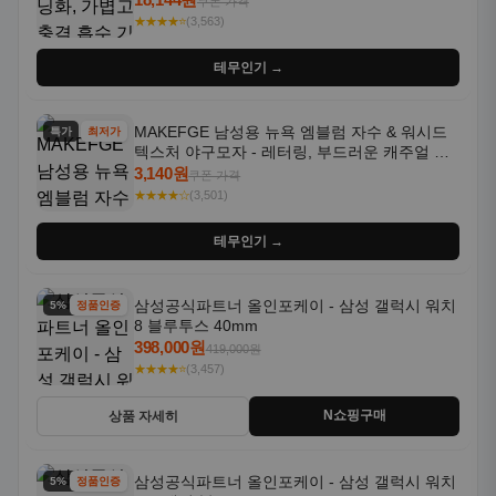
쿠폰 가격
★★★★⭐
(3,563)
테무인기 →
MAKEFGE 남성용 뉴욕 엠블럼 자수 & 워시드
특가
최저가
텍스처 야구모자 - 레터링, 부드러운 캐주얼 모
자, NYC 스타일
3,140원
쿠폰 가격
★★★★☆
(3,501)
테무인기 →
삼성공식파트너 올인포케이 - 삼성 갤럭시 워치
5% 할인
정품인증
8 블루투스 40mm
398,000원
419,000원
★★★★⭐
(3,457)
N쇼핑구매
상품 자세히
삼성공식파트너 올인포케이 - 삼성 갤럭시 워치
5% 할인
정품인증