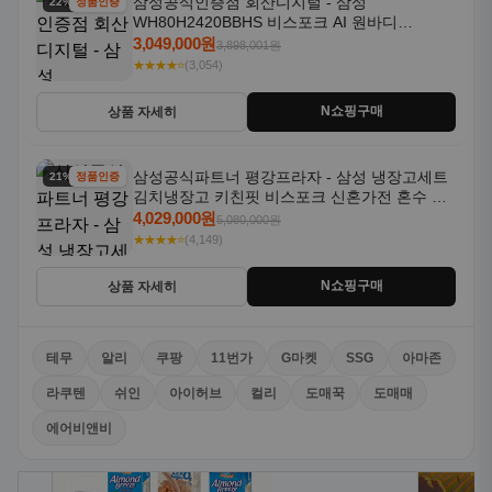
삼성공식인증점 회산디지털 - 삼성
22% 할인
정품인증
WH80H2420BBHS 비스포크 AI 원바디
24kg+20kg 세제자동투입 1등급
3,049,000원
3,898,001원
★★★★⭐
(3,054)
N쇼핑구매
상품 자세히
삼성공식파트너 평강프라자 - 삼성 냉장고세트
21% 할인
정품인증
김치냉장고 키친핏 비스포크 신혼가전 혼수 입
주가전 빌트인 화이트
4,029,000원
5,080,000원
★★★★⭐
(4,149)
N쇼핑구매
상품 자세히
테무
알리
쿠팡
11번가
G마켓
SSG
아마존
라쿠텐
쉬인
아이허브
컬리
도매꾹
도매매
에어비앤비