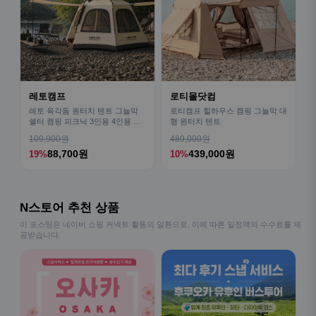
레토캠프
로티몰닷컴
레토 육각돔 원터치 텐트 그늘막
로티캠프 힐하우스 캠핑 그늘막 대
쉘터 캠핑 피크닉 3인용 4인용 패
형 원터치 텐트
밀리 LCE-OT02
109,900원
489,000원
88,700원
439,000원
19%
10%
N스토어 추천 상품
이 포스팅은 네이버 쇼핑 커넥트 활동의 일환으로, 이에 따른 일정액의 수수료를 제
공받습니다.