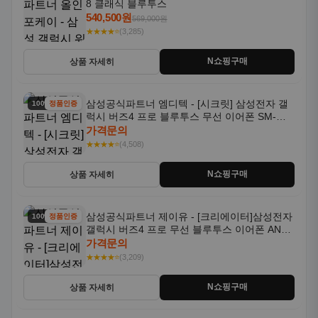
8 클래식 블루투스
540,500원
569,000원
★★★★⭐
(3,285)
N쇼핑구매
상품 자세히
삼성공식파트너 엠디텍 - [시크릿] 삼성전자 갤
100% 할인
정품인증
럭시 버즈4 프로 블루투스 무선 이어폰 SM-
R640N
가격문의
★★★★⭐
(4,508)
N쇼핑구매
상품 자세히
삼성공식파트너 제이유 - [크리에이터]삼성전자
100% 할인
정품인증
갤럭시 버즈4 프로 무선 블루투스 이어폰 ANC
SM-R640N
가격문의
★★★★⭐
(3,209)
N쇼핑구매
상품 자세히