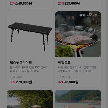
149,900원
119,000원
25%
20%
원스위크라이프
에델코첸
원스위크라이프 캠핑 IGT 접이식
에델코첸 캠프마스터 캠핑그리들
테이블 P1 5.0 유닛, 블랙
32cm (사틴) 그릴팬 스텐불판
400,000원
75,900원
279,900원
43,900원
30%
42%