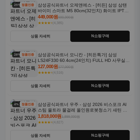
삼성공식파트너 오제앤에스 - [히든] 삼성 삼탠
25% 할인
정품인증
바이미 스마트 M5 80cm(32인치) 화이트 IPTV
OTT 패키지
449,000원
600,000원
★★★★⭐
(4,385)
N쇼핑구매
상품 자세히
삼성공식파트너 모니칸 - [히든특가] 삼성
28% 할인
정품인증
LS24F330 60.4cm(24인치) FULL HD 사무실/
컴퓨터 모니터
127,000원
177,000원
★★★★⭐
(4,516)
N쇼핑구매
상품 자세히
삼성공식파트너 우주 - 삼성 2026 비스포크 AI
4% 할인
정품인증
스팀 울트라 물걸레 올인원로봇청소기 새틴 그
레이지 AAG
1,818,000원
1,899,000원
★★★★⭐
(4,827)
N쇼핑구매
상품 자세히