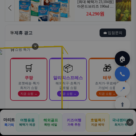
🎯
제휴 광고
💼 입점문의
✕
🛒
쇼핑 특가
🏠
🛒
📦
🎁
📞
쿠팡
알리익스프레스
테무
로켓배송·특가
해외직구·초특가
초저가·무료배송
📍
최저가 쇼핑
글로벌 쇼핑
가성비 쇼핑
지금 쇼핑 →
지금 쇼핑 →
지금 쇼핑 →
⬆️
스마트한 자동차 렌탈! 카슐랭에서
마리트
여행용품
해외골프
키즈여행
호텔특가
국내렌터카
AD
✕
합리적으로
🏠
📝
💬
🚐
🛒
🚗
특가픽
혜택가 제공
폭탄 세일
가족 추천
지금 예약
바로가기 →
최저가 픽
🏠
✈️
⛳
📋
🛒
🎁
카슐랭 · 신차 장기렌트 · 리스 · 월 렌탈료 비교
홈
공항
골프
견적
쿠팡
테무
홈
견적
커뮤니티
기사등록
아마존
· 전 차종 견적 무료