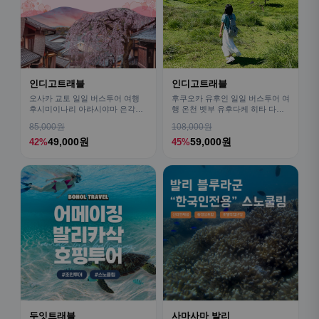
인디고트래블
인디고트래블
오사카 교토 일일 버스투어 여행
후쿠오카 유후인 일일 버스투어 여
후시미이나리 아라시야마 은각사
행 온천 벳부 유후다케 히타 다자
청수사 철학의길
이후
85,000원
108,000원
49,000원
59,000원
42%
45%
두잇트래블
사마사마 발리