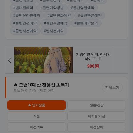
#밴견적요청
#밴무료견적
#콜밴예약
#밴예약
#밴대절예약
#콜밴예약방법
#콜밴당일예약
#콜밴온라인예약
#콜밴전화예약
#콜밴빠른예약
#콜밴간편예약
#콜밴주말예약
#콜밴예약문의
#콜밴사전예약
#밴사전예약
🔥 모밴10대산 전용샵 초특가
전체보기
오늘만 이 가격 · 재고 한정
🔥 인기상품
생활/건강
식품
디지털/가전
패션의류
패션잡화