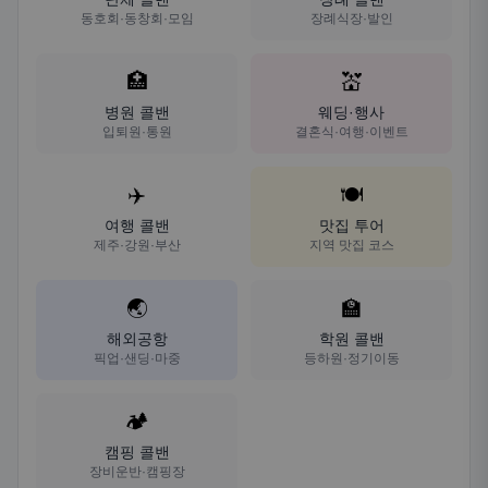
동호회·동창회·모임
장례식장·발인
🏥
💒
병원 콜밴
웨딩·행사
입퇴원·통원
결혼식·여행·이벤트
✈️
🍽️
여행 콜밴
맛집 투어
제주·강원·부산
지역 맛집 코스
🌏
🏫
해외공항
학원 콜밴
픽업·샌딩·마중
등하원·정기이동
🏕️
캠핑 콜밴
장비운반·캠핑장