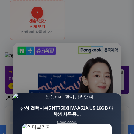
›
생활/건강
전체보기
카테고리 상품 더 보기
프리미엄 제휴 사이트
광고
광고
광고
회원 전용 특가 · 놓치면 손해
추천 클릭
21,802원
3,308원
8,892원
📍 지역 선택
삼성 갤럭시북5 NT750XHW-A51A U5 16GB 대
학생 사무용…
서울
부산
대구
인천
1,999,000원
광주
대전
울산
세종
1,549,000원
23%