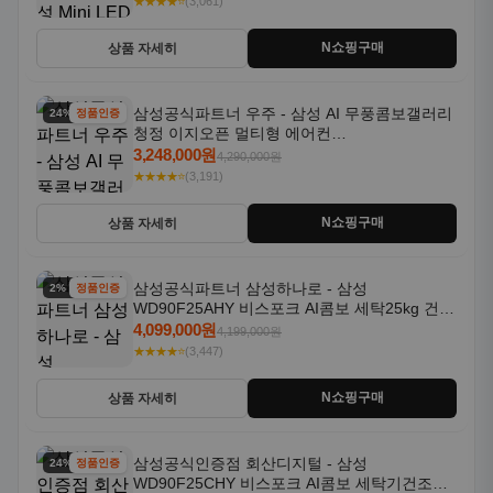
★★★★⭐
(3,061)
N쇼핑구매
상품 자세히
삼성공식파트너 우주 - 삼성 AI 무풍콤보갤러리
24% 할인
정품인증
청정 이지오픈 멀티형 에어컨
AF80F17D22WRS 기본설치포함
3,248,000원
4,290,000원
★★★★⭐
(3,191)
N쇼핑구매
상품 자세히
삼성공식파트너 삼성하나로 - 삼성
2% 할인
정품인증
WD90F25AHY 비스포크 AI콤보 세탁25kg 건조
18kg 자동문열림 1등급
4,099,000원
4,199,000원
★★★★⭐
(3,447)
N쇼핑구매
상품 자세히
삼성공식인증점 회산디지털 - 삼성
24% 할인
정품인증
WD90F25CHY 비스포크 AI콤보 세탁기건조기