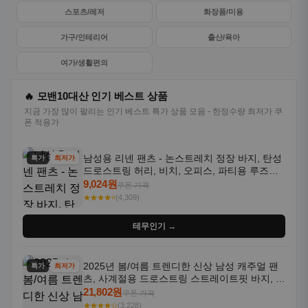
스포츠/레저
화장품/미용
가구/인테리어
출산/육아
여가/생활편의
🔥 모밴10대산 인기 베스트 상품
지금 가장 많이 팔리는 인기 베스트 특가 상품 모음 - 한정수량 최저가 쿠
폰 적용가
남성용 리넨 팬츠 - 논스트레치 정장 바지, 탄성
특가
최저가
드로스트링 허리, 비치, 오피스, 파티용 루즈핏
트라우저 - 세탁기 사용 가능한 캐주얼 정장 의
9,024원
쿠폰 가격
상
★★★★⭐
(4,309)
테무인기 →
2025년 봄/여름 트렌디한 신상 남성 캐주얼 팬
특가
최저가
츠, 사계절용 드로스트링 스트레이트핏 바지, 한
국 스타일, 활용도 높은 아웃도어 및 정장용, 발
21,802원
쿠폰 가격
목 바지
★★★★☆
(3,228)