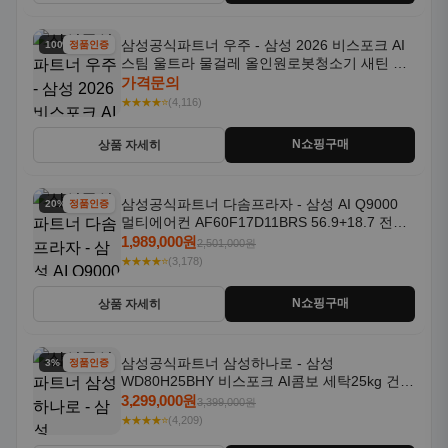
삼성공식파트너 우주 - 삼성 2026 비스포크 AI
100% 할인
정품인증
스팀 울트라 물걸레 올인원로봇청소기 새틴 차
콜 AAH
가격문의
★★★★⭐
(4,116)
N쇼핑구매
상품 자세히
삼성공식파트너 다솜프라자 - 삼성 AI Q9000
20% 할인
정품인증
멀티에어컨 AF60F17D11BRS 56.9+18.7 전국
기본설치포함
1,989,000원
2,501,000원
★★★★⭐
(3,178)
N쇼핑구매
상품 자세히
삼성공식파트너 삼성하나로 - 삼성
3% 할인
정품인증
WD80H25BHY 비스포크 AI콤보 세탁25kg 건조
18kg 26년형 일체형 1등급
3,299,000원
3,399,000원
★★★★⭐
(4,209)