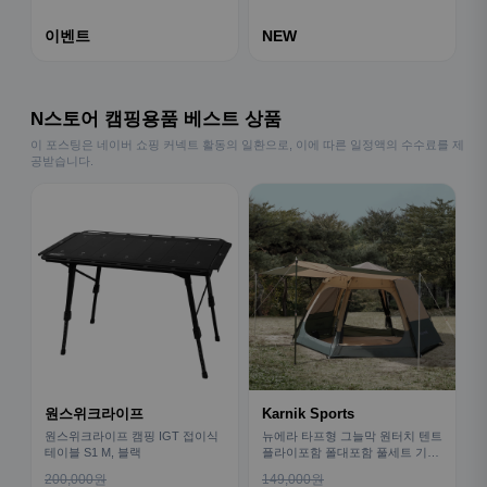
이벤트
NEW
N스토어 캠핑용품 베스트 상품
이 포스팅은 네이버 쇼핑 커넥트 활동의 일환으로, 이에 따른 일정액의 수수료를 제
공받습니다.
원스위크라이프
Karnik Sports
원스위크라이프 캠핑 IGT 접이식
뉴에라 타프형 그늘막 원터치 텐트
테이블 S1 M, 블랙
플라이포함 폴대포함 풀세트 기본
형
200,000원
149,000원