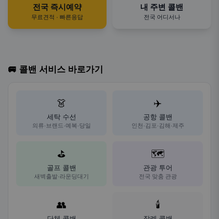
전국 즉시예약
내 주변 콜밴
무료견적 · 빠른응답
전국 어디서나
🚐 콜밴 서비스 바로가기
👗
✈️
세탁 수선
공항 콜밴
의류·브랜드·예복·당일
인천·김포·김해·제주
⛳
🗺️
골프 콜밴
관광 투어
새벽출발·라운딩대기
전국 맞춤 관광
👥
🕯️
단체 콜밴
장례 콜밴