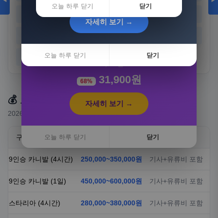
◀
▶
오늘 하루 닫기
닫기
경기
강원
충북
충남
자세히 보기 →
전북
전남
경북
경남
[3+1] 동국제약 마이핏 V 활성엽산 임신준비 임산
부영양 30정, 4개
오늘 하루 닫기
닫기
제주
100,000원
31,900원
68%
💰 요금 안내
자세히 보기 →
2026년 기준 예상 요금 (실제 요금은 상담 시 확정)
구분
오늘 하루 닫기
요금
닫기
비고
9인승 카니발 (4시간)
250,000~350,000원
기사+유류비 포함
9인승 카니발 (1일)
450,000~600,000원
기사+유류비 포함
스타리아 (4시간)
280,000~380,000원
기사+유류비 포함