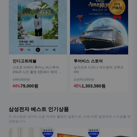
인디고트래블
투어비스 스토어
삿포로 비에이 후라노 버스투어
싱가포르 디즈니 어드벤처 크루즈
DSLR 사진 촬영 /[준페이 예약 식
4박
사]
140,000원
2,370,150원
79,000원
1,303,580원
44%
45%
삼성전자 베스트 인기상품
이 포스팅은 네이버 쇼핑 커넥트 활동의 일환으로, 이에 따른 일정액의 수수료를 제
공받습니다.