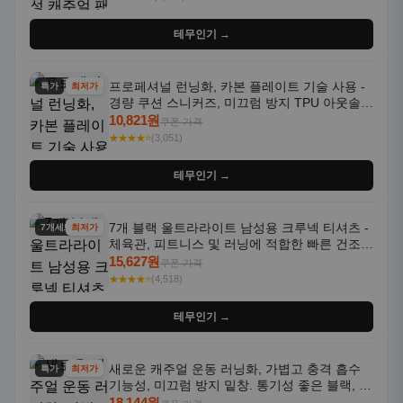
테무인기 →
프로페셔널 런닝화, 카본 플레이트 기술 사용 -
특가
최저가
경량 쿠션 스니커즈, 미끄럼 방지 TPU 아웃솔,
통기성 화이트-퍼플 그라데이션, 헬스, 트레이
10,821원
쿠폰 가격
닝 - 남성용, 여성용, 모든 계절에 적합
★★★★⭐
(3,051)
테무인기 →
7개 블랙 울트라라이트 남성용 크루넥 티셔츠 -
7개세트
최저가
체육관, 피트니스 및 러닝에 적합한 빠른 건조,
통기성 좋은 수분 흡수 반팔 운동복
15,627원
쿠폰 가격
★★★★⭐
(4,518)
테무인기 →
새로운 캐주얼 운동 러닝화, 가볍고 충격 흡수
특가
최저가
기능성, 미끄럼 방지 밑창. 통기성 좋은 블랙, 화
이트, 퍼플 그라데이션 색상
18,144원