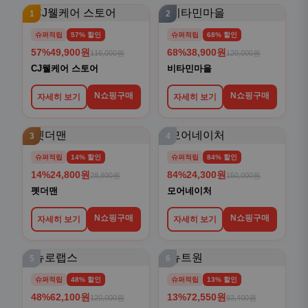
1
2
슈퍼적립
57% 할인
슈퍼적립
68% 할인
57%
49,900원
68%
38,900원
116,000원
120,000원
CJ웰케어 스토어
비타민마을
N쇼핑구매
N쇼핑구매
자세히 보기
자세히 보기
3
4
슈퍼적립
14% 할인
슈퍼적립
84% 할인
14%
24,800원
84%
24,300원
28,800원
150,000원
펫더맨
모어네이처
N쇼핑구매
N쇼핑구매
자세히 보기
자세히 보기
5
6
슈퍼적립
48% 할인
슈퍼적립
13% 할인
48%
62,100원
13%
72,550원
120,000원
83,400원