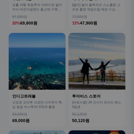
보홀 여행 호핑투어 어메이징 발리
[발리] 발리 블루라군 스노쿨링 고
카삭 버진아일랜드 돌고래 거북이
프로 촬영 픽업드랍 해양 수상 액
픽드랍 포함
티비티 체험 산호 열대어
87,250원
72,000원
69,800원
47,900원
20%
33%
인디고트래블
투어비스 스토어
삿포로 오타루 샤코탄 시마무이 핵
[바로사용] JR 간사이 와이드 패스
심 일일 버스투어/ DSLR 촬영
5일권
69,000원
50,120원
69,000원
50,120원