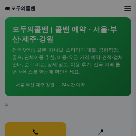
🚐
모두의콜밴
모두의콜밴 | 콜밴 예약 - 서울·부
산·제주·강원
전국 9인승 콜밴, 카니발, 스타리아 대절. 공항픽업,
골프, 단체이동 추천, 비용·요금·가격·예약·견적·업체
안내, 순위 비교, 상세 정보, 이용 후기. 전국 지역 콜
밴 서비스를 한눈에 확인하세요.
서울·부산·제주·강원
24시간 예약
📞
📍