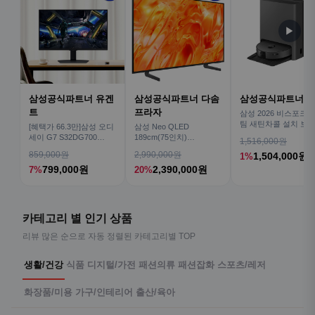
▶
삼성공식파트너 유겐
삼성공식파트너 다솜
삼성공식파트너 
트
프라자
삼성 2026 비스포크AI
팀 새틴차콜 설치 보안
[혜택가 66.3만]삼성 오디
삼성 Neo QLED
심 VR70F00AGH
세이 G7 S32DG700
189cm(75인치)
1,516,000원
80cm(32인치) 4K IPS
KQ75QNH70AFXKR AI
859,000원
2,990,000원
1,504,000원
1%
TV
799,000원
2,390,000원
7%
20%
카테고리 별 인기 상품
리뷰 많은 순으로 자동 정렬된 카테고리별 TOP
생활/건강
식품
디지털/가전
패션의류
패션잡화
스포츠/레저
화장품/미용
가구/인테리어
출산/육아