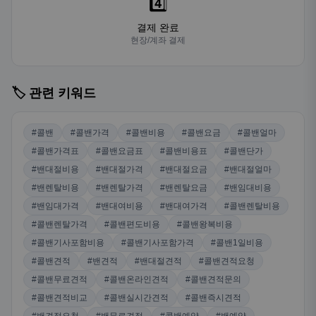
4️⃣
결제 완료
현장/계좌 결제
🏷️ 관련 키워드
#콜밴
#콜밴가격
#콜밴비용
#콜밴요금
#콜밴얼마
#콜밴가격표
#콜밴요금표
#콜밴비용표
#콜밴단가
#밴대절비용
#밴대절가격
#밴대절요금
#밴대절얼마
#밴렌탈비용
#밴렌탈가격
#밴렌탈요금
#밴임대비용
#밴임대가격
#밴대여비용
#밴대여가격
#콜밴렌탈비용
#콜밴렌탈가격
#콜밴편도비용
#콜밴왕복비용
#콜밴기사포함비용
#콜밴기사포함가격
#콜밴1일비용
#콜밴견적
#밴견적
#밴대절견적
#콜밴견적요청
#콜밴무료견적
#콜밴온라인견적
#콜밴견적문의
#콜밴견적비교
#콜밴실시간견적
#콜밴즉시견적