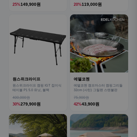
149,900원
119,000원
25%
20%
원스위크라이프
에델코첸
원스위크라이프 캠핑 IGT 접이식
에델코첸 캠프마스터 캠핑그리들
테이블 P1 5.0 유닛, 블랙
32cm (사틴) 그릴팬 스텐불판
400,000원
75,900원
279,900원
43,900원
30%
42%