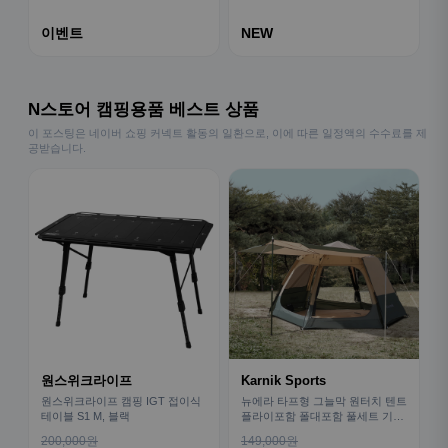
이벤트
NEW
N스토어 캠핑용품 베스트 상품
이 포스팅은 네이버 쇼핑 커넥트 활동의 일환으로, 이에 따른 일정액의 수수료를 제
공받습니다.
원스위크라이프
Karnik Sports
원스위크라이프 캠핑 IGT 접이식
뉴에라 타프형 그늘막 원터치 텐트
테이블 S1 M, 블랙
플라이포함 폴대포함 풀세트 기본
형
200,000원
149,000원