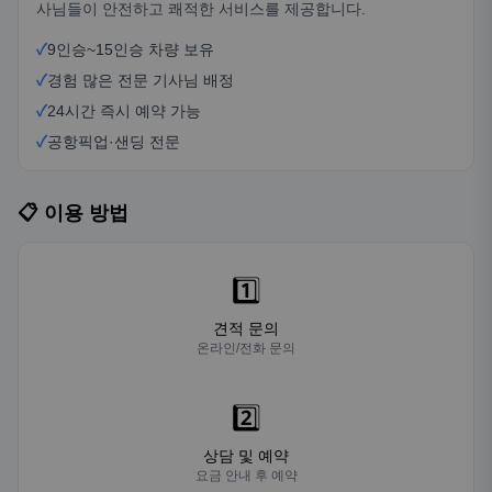
사님들이 안전하고 쾌적한 서비스를 제공합니다.
✓
9인승~15인승 차량 보유
✓
경험 많은 전문 기사님 배정
✓
24시간 즉시 예약 가능
✓
공항픽업·샌딩 전문
📋 이용 방법
1️⃣
견적 문의
온라인/전화 문의
2️⃣
상담 및 예약
요금 안내 후 예약