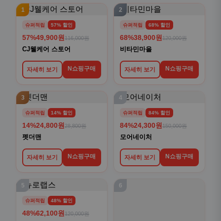
1
2
슈퍼적립
57% 할인
슈퍼적립
68% 할인
57%
49,900원
68%
38,900원
116,000원
120,000원
CJ웰케어 스토어
비타민마을
N쇼핑구매
N쇼핑구매
자세히 보기
자세히 보기
3
4
슈퍼적립
14% 할인
슈퍼적립
84% 할인
14%
24,800원
84%
24,300원
28,800원
150,000원
펫더맨
모어네이처
N쇼핑구매
N쇼핑구매
자세히 보기
자세히 보기
5
6
슈퍼적립
48% 할인
48%
62,100원
120,000원