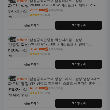
삼성공식파트너 삼성하나로 - 삼성
23% 할인
정품인증
WF80H2420BDHW 비스포크AI 세탁기 24kg 건
조기 20kg 세제자동투입
2,999,000원
3,898,000원
★★★★⭐
(4,232)
N쇼핑구매
상품 자세히
삼성공식인증점 회산디지털 - 삼성
22% 할인
정품인증
WH80H2420BBHS 비스포크 AI 원바디
24kg+20kg 세제자동투입 1등급
3,049,000원
3,898,001원
★★★★⭐
(3,054)
N쇼핑구매
상품 자세히
삼성공식파트너 평강프라자 - 삼성 냉장고세트
21% 할인
정품인증
김치냉장고 키친핏 비스포크 신혼가전 혼수 입
주가전 빌트인 화이트
4,029,000원
5,080,000원
★★★★⭐
(4,149)
N쇼핑구매
상품 자세히