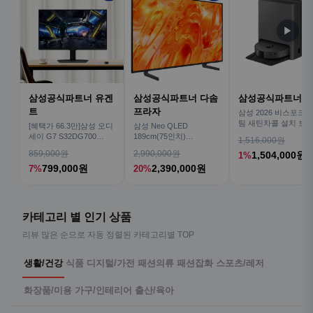
▶
삼성공식파트너 유겐
삼성공식파트너 다솜
삼성공식파트너 
트
프라자
삼성 2026 비스포크AI
팀 새틴차콜 설치 보안
[혜택가 66.3만]삼성 오디
삼성 Neo QLED
심 VR70F00AGH
세이 G7 S32DG700
189cm(75인치)
1,516,000원
80cm(32인치) 4K IPS
KQ75QNH70AFXKR AI
859,000원
2,990,000원
1,504,000원
1%
TV
799,000원
2,390,000원
7%
20%
카테고리 별 인기 상품
리뷰 많은 순으로 자동 정렬된 카테고리별 TOP
생활/건강
식품
디지털/가전
패션의류
패션잡화
스포츠/레저
화장품/미용
가구/인테리어
출산/육아