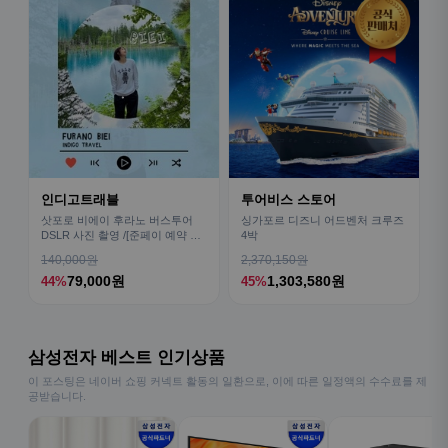
인디고트래블
투어비스 스토어
삿포로 비에이 후라노 버스투어
싱가포르 디즈니 어드벤처 크루즈
DSLR 사진 촬영 /[준페이 예약 식
4박
사]
140,000원
2,370,150원
79,000원
1,303,580원
44%
45%
삼성전자 베스트 인기상품
이 포스팅은 네이버 쇼핑 커넥트 활동의 일환으로, 이에 따른 일정액의 수수료를 제
공받습니다.