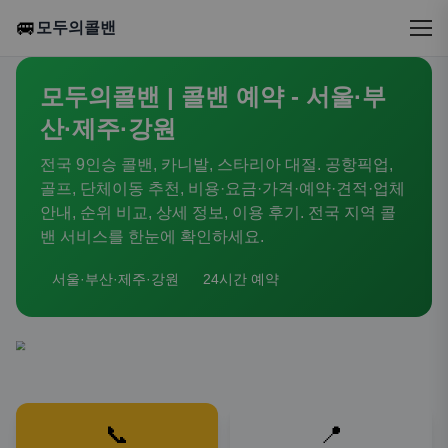
🚐
모두의콜밴
모두의콜밴 | 콜밴 예약 - 서울·부
산·제주·강원
전국 9인승 콜밴, 카니발, 스타리아 대절. 공항픽업,
골프, 단체이동 추천, 비용·요금·가격·예약·견적·업체
안내, 순위 비교, 상세 정보, 이용 후기. 전국 지역 콜
밴 서비스를 한눈에 확인하세요.
서울·부산·제주·강원
24시간 예약
📞
📍