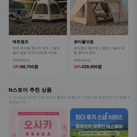
레토캠프
로티몰닷컴
레토 육각돔 원터치 텐트 그늘막
로티캠프 힐하우스 캠핑 그늘막 대
쉘터 캠핑 피크닉 3인용 4인용 패
형 원터치 텐트
밀리 LCE-OT02
109,900원
489,000원
88,700원
439,000원
19%
10%
N스토어 추천 상품
이 포스팅은 네이버 쇼핑 커넥트 활동의 일환으로, 이에 따른 일정액의 수수료를 제
공받습니다.