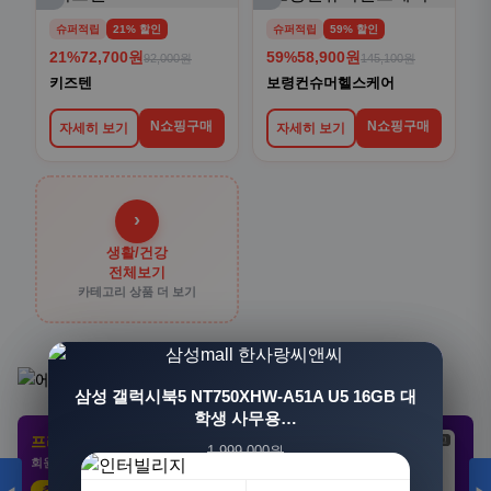
슈퍼적립
21% 할인
슈퍼적립
59% 할인
21%
72,700원
59%
58,900원
92,000원
145,100원
키즈텐
보령컨슈머헬스케어
N쇼핑구매
N쇼핑구매
자세히 보기
자세히 보기
›
생활/건강
전체보기
카테고리 상품 더 보기
[3+1] 동국제약 마이핏 V 활성엽산 임신준비 임산
삼성 갤럭시북5 NT750XHW-A51A U5 16GB 대
부영양 30정, 4개
학생 사무용…
프리미엄 제휴 사이트
광고
광고
광고
1,999,000원
100,000원
회원 전용 특가 · 놓치면 손해
1,549,000원
31,900원
23%
68%
추천 클릭