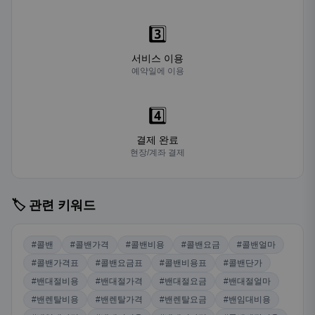
3️⃣
서비스 이용
예약일에 이용
4️⃣
결제 완료
현장/계좌 결제
🏷️ 관련 키워드
#콜밴
#콜밴가격
#콜밴비용
#콜밴요금
#콜밴얼마
#콜밴가격표
#콜밴요금표
#콜밴비용표
#콜밴단가
#밴대절비용
#밴대절가격
#밴대절요금
#밴대절얼마
#밴렌탈비용
#밴렌탈가격
#밴렌탈요금
#밴임대비용