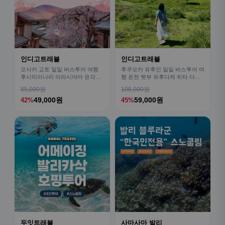
인디고트래블
인디고트래블
오사카 교토 일일 버스투어 여행
후쿠오카 유후인 일일 버스투어 여
후시미이나리 아라시야마 은각사
행 온천 벳부 유후다케 히타 다자
청수사 철학의길
이후
85,000원
108,000원
49,000원
59,000원
42%
45%
두잇트래블
사마사마 발리