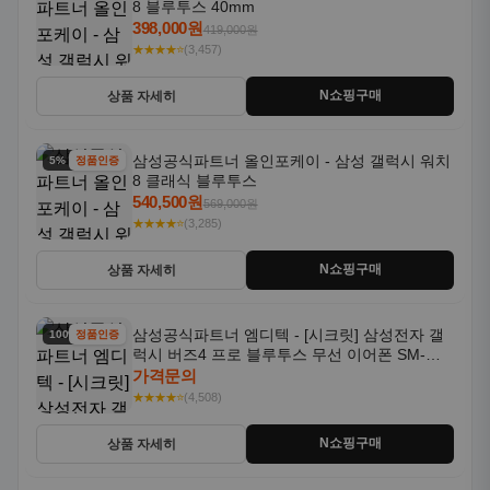
8 블루투스 40mm
398,000원
419,000원
★★★★⭐
(3,457)
N쇼핑구매
상품 자세히
삼성공식파트너 올인포케이 - 삼성 갤럭시 워치
5% 할인
정품인증
8 클래식 블루투스
540,500원
569,000원
★★★★⭐
(3,285)
N쇼핑구매
상품 자세히
삼성공식파트너 엠디텍 - [시크릿] 삼성전자 갤
100% 할인
정품인증
럭시 버즈4 프로 블루투스 무선 이어폰 SM-
R640N
가격문의
★★★★⭐
(4,508)
N쇼핑구매
상품 자세히