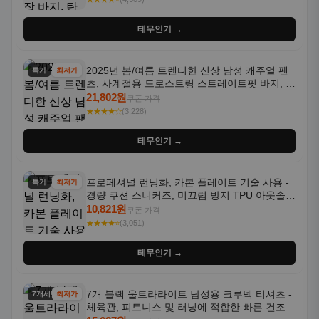
테무인기 →
2025년 봄/여름 트렌디한 신상 남성 캐주얼 팬
특가
최저가
츠, 사계절용 드로스트링 스트레이트핏 바지, 한
국 스타일, 활용도 높은 아웃도어 및 정장용, 발
21,802원
쿠폰 가격
목 바지
★★★★☆
(3,228)
테무인기 →
프로페셔널 런닝화, 카본 플레이트 기술 사용 -
특가
최저가
경량 쿠션 스니커즈, 미끄럼 방지 TPU 아웃솔,
통기성 화이트-퍼플 그라데이션, 헬스, 트레이
10,821원
쿠폰 가격
닝 - 남성용, 여성용, 모든 계절에 적합
★★★★⭐
(3,051)
테무인기 →
7개 블랙 울트라라이트 남성용 크루넥 티셔츠 -
7개세트
최저가
체육관, 피트니스 및 러닝에 적합한 빠른 건조,