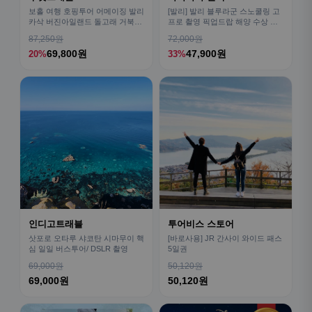
보홀 여행 호핑투어 어메이징 발리
[발리] 발리 블루라군 스노쿨링 고
카삭 버진아일랜드 돌고래 거북이
프로 촬영 픽업드랍 해양 수상 액
픽드랍 포함
티비티 체험 산호 열대어
87,250원
72,000원
69,800원
47,900원
20%
33%
인디고트래블
투어비스 스토어
삿포로 오타루 샤코탄 시마무이 핵
[바로사용] JR 간사이 와이드 패스
심 일일 버스투어/ DSLR 촬영
5일권
69,000원
50,120원
69,000원
50,120원