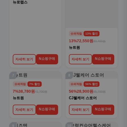
뉴로랩스
슈퍼적립
13% 할인
13%
72,550원
83,400원
뉴트원
N쇼핑구매
N쇼핑구매
자세히 보기
자세히 보기
7
8
슈퍼적립
7% 할인
슈퍼적립
56% 할인
7%
38,780원
56%
28,900원
41,700원
65,700원
뉴트원
CJ웰케어 스토어
N쇼핑구매
N쇼핑구매
자세히 보기
자세히 보기
9
10