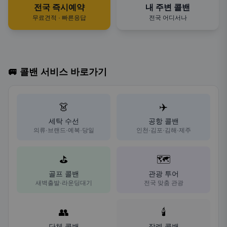
전국 즉시예약
내 주변 콜밴
무료견적 · 빠른응답
전국 어디서나
🚐 콜밴 서비스 바로가기
👗
✈️
세탁 수선
공항 콜밴
의류·브랜드·예복·당일
인천·김포·김해·제주
⛳
🗺️
골프 콜밴
관광 투어
새벽출발·라운딩대기
전국 맞춤 관광
👥
🕯️
단체 콜밴
장례 콜밴