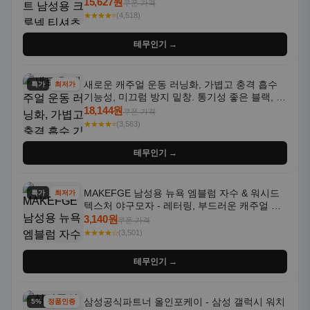
통기성 좋은 수분 흡수 반팔 운동복
15,627원
쿠폰 가격
★★★★⭐
(4,518)
테무인기 →
새로운 캐주얼 운동 러닝화, 가볍고 충격 흡수
특가
최저가
기능성, 미끄럼 방지 밑창. 통기성 좋은 블랙, 화
이트, 퍼플 그라데이션 색상
18,144원
쿠폰 가격
★★★★⭐
(3,563)
테무인기 →
MAKEFGE 남성용 뉴욕 엠블럼 자수 & 워시드
특가
최저가
텍스처 야구모자 - 레터링, 부드러운 캐주얼 모
자, NYC 스타일
3,140원
쿠폰 가격
★★★★☆
(3,501)
테무인기 →
삼성공식파트너 올인포케이 - 삼성 갤럭시 워치
5% 할인
정품인증