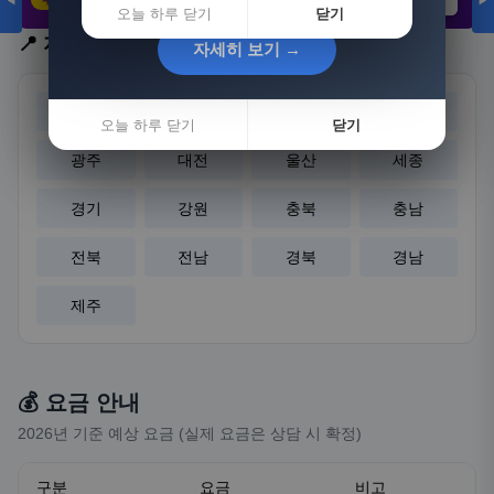
◀
▶
21,802원
3,308원
8,892원
오늘 하루 닫기
닫기
📍 지역 선택
자세히 보기 →
자세히 보기 →
서울
부산
대구
인천
오늘 하루 닫기
오늘 하루 닫기
닫기
닫기
광주
대전
울산
세종
경기
강원
충북
충남
전북
전남
경북
경남
제주
💰 요금 안내
2026년 기준 예상 요금 (실제 요금은 상담 시 확정)
구분
요금
비고