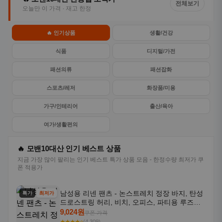
전체보기
오늘만 이 가격 · 재고 한정
🔥 인기상품
생활/건강
식품
디지털/가전
패션의류
패션잡화
스포츠/레저
화장품/미용
가구/인테리어
출산/육아
여가/생활편의
🔥 모밴10대산 인기 베스트 상품
지금 가장 많이 팔리는 인기 베스트 특가 상품 모음 - 한정수량 최저가 쿠
폰 적용가
남성용 리넨 팬츠 - 논스트레치 정장 바지, 탄성
특가
최저가
드로스트링 허리, 비치, 오피스, 파티용 루즈핏
트라우저 - 세탁기 사용 가능한 캐주얼 정장 의
9,024원
쿠폰 가격
상
★★★★⭐
(4,309)