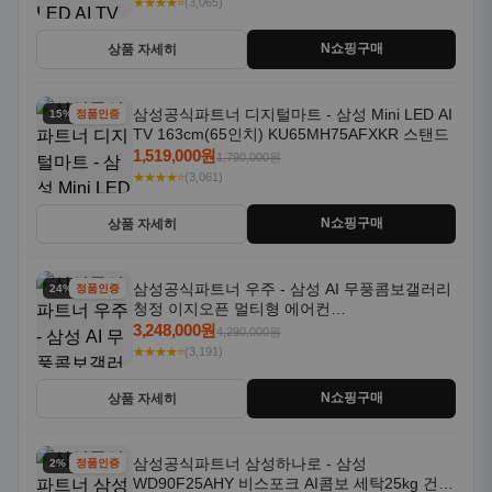
★★★★⭐
(3,065)
N쇼핑구매
상품 자세히
삼성공식파트너 디지털마트 - 삼성 Mini LED AI
15% 할인
정품인증
TV 163cm(65인치) KU65MH75AFXKR 스탠드
1,519,000원
1,790,000원
★★★★⭐
(3,061)
N쇼핑구매
상품 자세히
삼성공식파트너 우주 - 삼성 AI 무풍콤보갤러리
24% 할인
정품인증
청정 이지오픈 멀티형 에어컨
AF80F17D22WRS 기본설치포함
3,248,000원
4,290,000원
★★★★⭐
(3,191)
N쇼핑구매
상품 자세히
삼성공식파트너 삼성하나로 - 삼성
2% 할인
정품인증
WD90F25AHY 비스포크 AI콤보 세탁25kg 건조