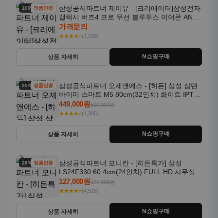
삼성공식파트너 제이유 - [크리에이터]삼성전자
100% 할인
정품인증
갤럭시 버즈4 프로 무선 블루투스 이어폰 ANC
SM-R640N
가격문의
★★★★⭐
(3,209)
N쇼핑구매
상품 자세히
삼성공식파트너 오제앤에스 - [히든] 삼성 삼탠
25% 할인
정품인증
바이미 스마트 M5 80cm(32인치) 화이트 IPTV
OTT 패키지
449,000원
600,000원
★★★★⭐
(4,385)
N쇼핑구매
상품 자세히
삼성공식파트너 모니칸 - [히든특가] 삼성
28% 할인
정품인증
LS24F330 60.4cm(24인치) FULL HD 사무실/
컴퓨터 모니터
127,000원
177,000원
★★★★⭐
(4,516)
N쇼핑구매
상품 자세히