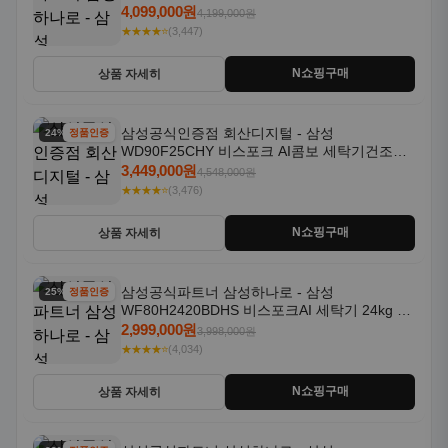
18kg 자동문열림 1등급
4,099,000원
4,199,000원
★★★★⭐
(3,447)
N쇼핑구매
상품 자세히
삼성공식인증점 회산디지털 - 삼성
24% 할인
정품인증
WD90F25CHY 비스포크 AI콤보 세탁기건조기
일체형 25kg+18kg 1등급
3,449,000원
4,548,000원
★★★★⭐
(3,476)
N쇼핑구매
상품 자세히
삼성공식파트너 삼성하나로 - 삼성
25% 할인
정품인증
WF80H2420BDHS 비스포크AI 세탁기 24kg 건
조기 20kg 세제자동투입
2,999,000원
3,998,000원
★★★★⭐
(4,034)
N쇼핑구매
상품 자세히