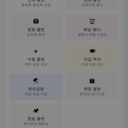
동호회·동창회·모임
장례식장·발인
🏥
💒
병원 콜밴
웨딩·행사
입퇴원·통원
결혼식·여행·이벤트
✈️
🍽️
여행 콜밴
맛집 투어
제주·강원·부산
지역 맛집 코스
🌏
🏫
해외공항
학원 콜밴
픽업·샌딩·마중
등하원·정기이동
🏕️
캠핑 콜밴
장비운반·캠핑장