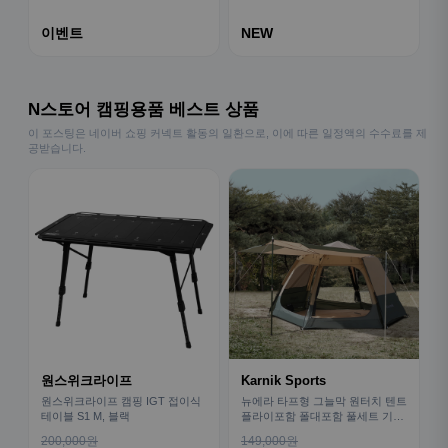
이벤트
NEW
N스토어 캠핑용품 베스트 상품
이 포스팅은 네이버 쇼핑 커넥트 활동의 일환으로, 이에 따른 일정액의 수수료를 제
공받습니다.
원스위크라이프
Karnik Sports
원스위크라이프 캠핑 IGT 접이식
뉴에라 타프형 그늘막 원터치 텐트
테이블 S1 M, 블랙
플라이포함 폴대포함 풀세트 기본
형
200,000원
149,000원