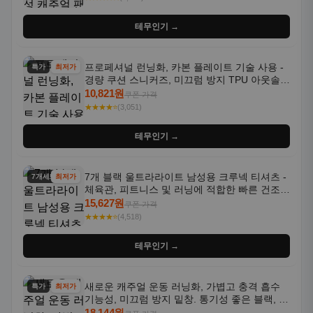
테무인기 →
프로페셔널 런닝화, 카본 플레이트 기술 사용 -
특가
최저가
경량 쿠션 스니커즈, 미끄럼 방지 TPU 아웃솔,
통기성 화이트-퍼플 그라데이션, 헬스, 트레이
10,821원
쿠폰 가격
닝 - 남성용, 여성용, 모든 계절에 적합
★★★★⭐
(3,051)
테무인기 →
7개 블랙 울트라라이트 남성용 크루넥 티셔츠 -
7개세트
최저가
체육관, 피트니스 및 러닝에 적합한 빠른 건조,
통기성 좋은 수분 흡수 반팔 운동복
15,627원
쿠폰 가격
★★★★⭐
(4,518)
테무인기 →
새로운 캐주얼 운동 러닝화, 가볍고 충격 흡수
특가
최저가
기능성, 미끄럼 방지 밑창. 통기성 좋은 블랙, 화
이트, 퍼플 그라데이션 색상
18,144원