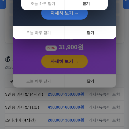
◀
▶
오늘 하루 닫기
닫기
경기
강원
충북
충남
자세히 보기 →
전북
전남
경북
경남
[3+1] 동국제약 마이핏 V 활성엽산 임신준비 임산
부영양 30정, 4개
오늘 하루 닫기
닫기
제주
100,000원
31,900원
68%
💰 요금 안내
자세히 보기 →
2026년 기준 예상 요금 (실제 요금은 상담 시 확정)
구분
오늘 하루 닫기
요금
닫기
비고
9인승 카니발 (4시간)
250,000~350,000원
기사+유류비 포함
9인승 카니발 (1일)
450,000~600,000원
기사+유류비 포함
스타리아 (4시간)
280,000~380,000원
기사+유류비 포함