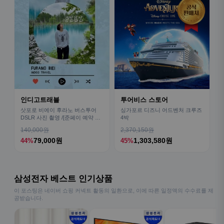
인디고트래블
투어비스 스토어
삿포로 비에이 후라노 버스투어
싱가포르 디즈니 어드벤처 크루즈
DSLR 사진 촬영 /[준페이 예약 식
4박
사]
140,000원
2,370,150원
79,000원
1,303,580원
44%
45%
삼성전자 베스트 인기상품
이 포스팅은 네이버 쇼핑 커넥트 활동의 일환으로, 이에 따른 일정액의 수수료를 제
공받습니다.