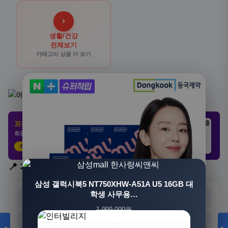
›
생활/건강
전체보기
카테고리 상품 더 보기
프리미엄 제휴 사이트
광고
광고
광고
회원 전용 특가 · 놓치면 손해
추천 클릭
21,802원
3,308원
8,892원
📍 지역 선택
삼성 갤럭시북5 NT750XHW-A51A U5 16GB 대
학생 사무용…
서울
부산
대구
인천
1,999,000원
광주
대전
울산
세종
1,549,000원
23%