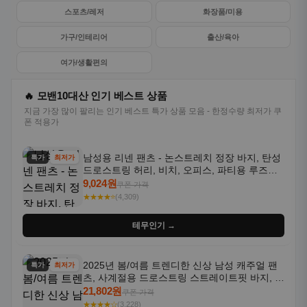
스포츠/레저
화장품/미용
가구/인테리어
출산/육아
여가/생활편의
🔥 모밴10대산 인기 베스트 상품
지금 가장 많이 팔리는 인기 베스트 특가 상품 모음 - 한정수량 최저가 쿠
폰 적용가
남성용 리넨 팬츠 - 논스트레치 정장 바지, 탄성
특가
최저가
드로스트링 허리, 비치, 오피스, 파티용 루즈핏
트라우저 - 세탁기 사용 가능한 캐주얼 정장 의
9,024원
쿠폰 가격
상
★★★★⭐
(4,309)
테무인기 →
2025년 봄/여름 트렌디한 신상 남성 캐주얼 팬
특가
최저가
츠, 사계절용 드로스트링 스트레이트핏 바지, 한
국 스타일, 활용도 높은 아웃도어 및 정장용, 발
21,802원
쿠폰 가격
목 바지
★★★★☆
(3,228)