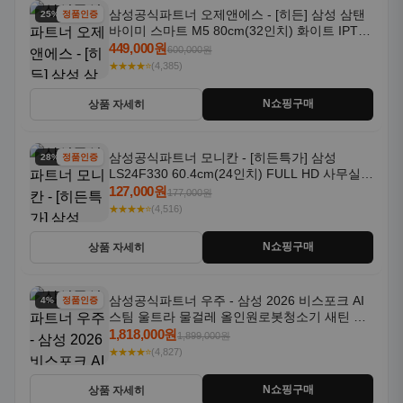
삼성공식파트너 오제앤에스 - [히든] 삼성 삼탠
25% 할인
정품인증
바이미 스마트 M5 80cm(32인치) 화이트 IPTV
OTT 패키지
449,000원
600,000원
★★★★⭐
(4,385)
N쇼핑구매
상품 자세히
삼성공식파트너 모니칸 - [히든특가] 삼성
28% 할인
정품인증
LS24F330 60.4cm(24인치) FULL HD 사무실/
컴퓨터 모니터
127,000원
177,000원
★★★★⭐
(4,516)
N쇼핑구매
상품 자세히
삼성공식파트너 우주 - 삼성 2026 비스포크 AI
4% 할인
정품인증
스팀 울트라 물걸레 올인원로봇청소기 새틴 그
레이지 AAG
1,818,000원
1,899,000원
★★★★⭐
(4,827)
N쇼핑구매
상품 자세히