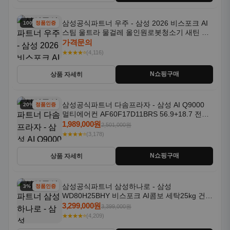
삼성공식파트너 우주 - 삼성 2026 비스포크 AI
100% 할인
정품인증
스팀 울트라 물걸레 올인원로봇청소기 새틴 차
콜 AAH
가격문의
★★★★⭐
(4,116)
N쇼핑구매
상품 자세히
삼성공식파트너 다솜프라자 - 삼성 AI Q9000
20% 할인
정품인증
멀티에어컨 AF60F17D11BRS 56.9+18.7 전국
기본설치포함
1,989,000원
2,501,000원
★★★★⭐
(3,178)
N쇼핑구매
상품 자세히
삼성공식파트너 삼성하나로 - 삼성
3% 할인
정품인증
WD80H25BHY 비스포크 AI콤보 세탁25kg 건조
18kg 26년형 일체형 1등급
3,299,000원
3,399,000원
★★★★⭐
(4,209)