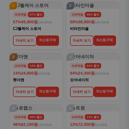
1
2
슈퍼적립
57% 할인
슈퍼적립
68% 할인
57%
49,900원
68%
38,900원
116,000원
120,000원
CJ웰케어 스토어
비타민마을
N쇼핑구매
N쇼핑구매
자세히 보기
자세히 보기
3
4
슈퍼적립
14% 할인
슈퍼적립
84% 할인
14%
24,800원
84%
24,300원
28,800원
150,000원
펫더맨
모어네이처
N쇼핑구매
N쇼핑구매
자세히 보기
자세히 보기
5
6
슈퍼적립
48% 할인
슈퍼적립
13% 할인
48%
62,100원
13%
72,550원
120,000원
83,400원