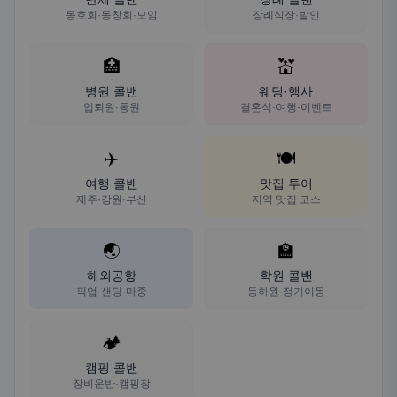
동호회·동창회·모임
장례식장·발인
🏥
💒
병원 콜밴
웨딩·행사
입퇴원·통원
결혼식·여행·이벤트
✈️
🍽️
여행 콜밴
맛집 투어
제주·강원·부산
지역 맛집 코스
🌏
🏫
해외공항
학원 콜밴
픽업·샌딩·마중
등하원·정기이동
🏕️
캠핑 콜밴
장비운반·캠핑장