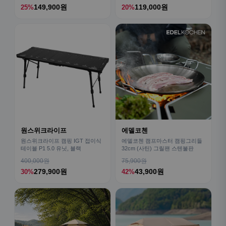
149,900원
119,000원
25%
20%
원스위크라이프
에델코첸
원스위크라이프 캠핑 IGT 접이식
에델코첸 캠프마스터 캠핑그리들
테이블 P1 5.0 유닛, 블랙
32cm (사틴) 그릴팬 스텐불판
400,000원
75,900원
279,900원
43,900원
30%
42%