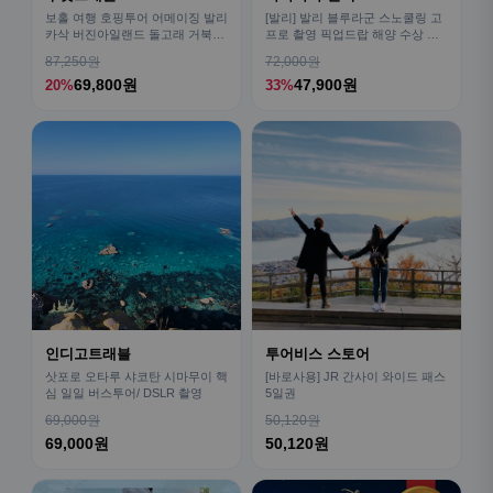
보홀 여행 호핑투어 어메이징 발리
[발리] 발리 블루라군 스노쿨링 고
카삭 버진아일랜드 돌고래 거북이
프로 촬영 픽업드랍 해양 수상 액
픽드랍 포함
티비티 체험 산호 열대어
87,250원
72,000원
69,800원
47,900원
20%
33%
인디고트래블
투어비스 스토어
삿포로 오타루 샤코탄 시마무이 핵
[바로사용] JR 간사이 와이드 패스
심 일일 버스투어/ DSLR 촬영
5일권
69,000원
50,120원
69,000원
50,120원