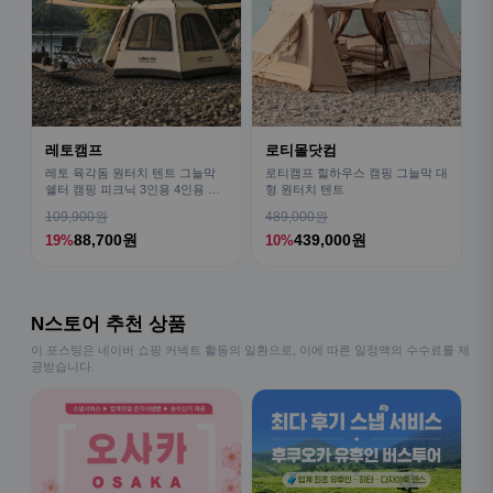
레토캠프
로티몰닷컴
레토 육각돔 원터치 텐트 그늘막
로티캠프 힐하우스 캠핑 그늘막 대
쉘터 캠핑 피크닉 3인용 4인용 패
형 원터치 텐트
밀리 LCE-OT02
109,900원
489,000원
88,700원
439,000원
19%
10%
N스토어 추천 상품
이 포스팅은 네이버 쇼핑 커넥트 활동의 일환으로, 이에 따른 일정액의 수수료를 제
공받습니다.