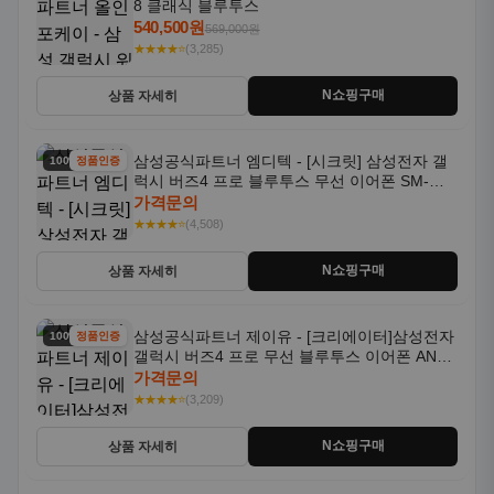
8 클래식 블루투스
540,500원
569,000원
★★★★⭐
(3,285)
N쇼핑구매
상품 자세히
삼성공식파트너 엠디텍 - [시크릿] 삼성전자 갤
100% 할인
정품인증
럭시 버즈4 프로 블루투스 무선 이어폰 SM-
R640N
가격문의
★★★★⭐
(4,508)
N쇼핑구매
상품 자세히
삼성공식파트너 제이유 - [크리에이터]삼성전자
100% 할인
정품인증
갤럭시 버즈4 프로 무선 블루투스 이어폰 ANC
SM-R640N
가격문의
★★★★⭐
(3,209)
N쇼핑구매
상품 자세히