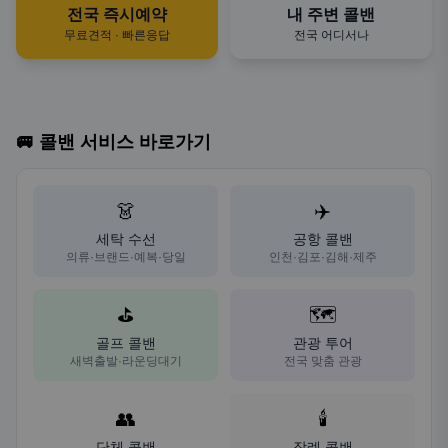
전국 즉시예약
내 주변 콜밴
무료견적 · 빠른응답
전국 어디서나
🚐 콜밴 서비스 바로가기
👗
✈️
세탁 수선
공항 콜밴
의류·브랜드·예복·당일
인천·김포·김해·제주
⛳
🗺️
골프 콜밴
관광 투어
새벽출발·라운딩대기
전국 맞춤 관광
👥
🕯️
단체 콜밴
장례 콜밴