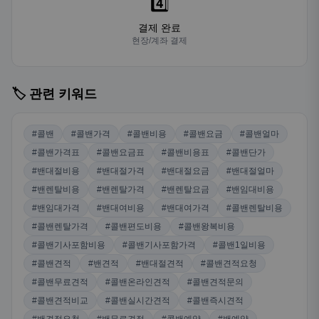
4️⃣
결제 완료
현장/계좌 결제
🏷️ 관련 키워드
#콜밴
#콜밴가격
#콜밴비용
#콜밴요금
#콜밴얼마
#콜밴가격표
#콜밴요금표
#콜밴비용표
#콜밴단가
#밴대절비용
#밴대절가격
#밴대절요금
#밴대절얼마
#밴렌탈비용
#밴렌탈가격
#밴렌탈요금
#밴임대비용
#밴임대가격
#밴대여비용
#밴대여가격
#콜밴렌탈비용
#콜밴렌탈가격
#콜밴편도비용
#콜밴왕복비용
#콜밴기사포함비용
#콜밴기사포함가격
#콜밴1일비용
#콜밴견적
#밴견적
#밴대절견적
#콜밴견적요청
#콜밴무료견적
#콜밴온라인견적
#콜밴견적문의
#콜밴견적비교
#콜밴실시간견적
#콜밴즉시견적