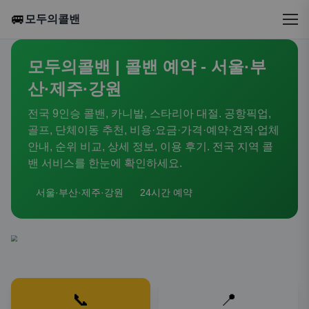
🚐
모두의콜밴
모두의콜밴 | 콜밴 예약 - 서울·부
산·제주·강원
전국 9인승 콜밴, 카니발, 스타리아 대절. 공항픽업,
골프, 단체이동 추천, 비용·요금·가격·예약·견적·업체
안내, 순위 비교, 상세 정보, 이용 후기. 전국 지역 콜
밴 서비스를 한눈에 확인하세요.
서울·부산·제주·강원
24시간 예약
📞
📍