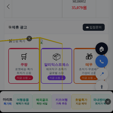
🎯
제휴 광고
💼 입점문의
✕
🛒
쇼핑 특가
🏠
🛒
📦
🎁
📞
쿠팡
알리익스프레스
테무
로켓배송·특가
해외직구·초특가
초저가·무료배송
📍
최저가 쇼핑
글로벌 쇼핑
가성비 쇼핑
지금 쇼핑 →
지금 쇼핑 →
지금 쇼핑 →
⬆️
스마트한 자동차 렌탈! 카슐랭에서
마리트
여행용품
해외골프
키즈여행
호텔특가
국내렌터카
AD
✕
합리적으로
🏠
📝
💬
🚐
🛒
🚗
특가픽
혜택가 제공
폭탄 세일
가족 추천
지금 예약
바로가기 →
최저가 픽
🏠
✈️
⛳
📋
🛒
🎁
카슐랭 · 신차 장기렌트 · 리스 · 월 렌탈료 비교
홈
공항
골프
견적
쿠팡
테무
홈
견적
커뮤니티
기사등록
아마존
· 전 차종 견적 무료