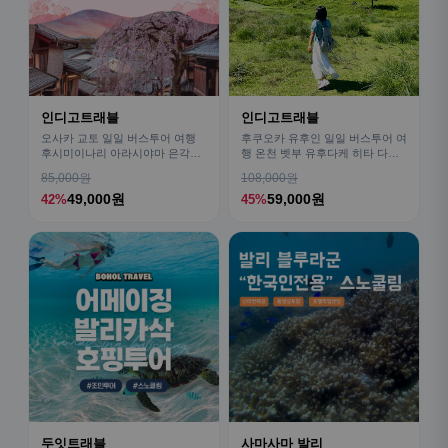
인디고트래블
인디고트래블
오사카 교토 일일 버스투어 여행
후쿠오카 유후인 일일 버스투어 여
후시미이나리 아라시야마 은각사
행 온천 벳부 유후다케 히타 다자
청수사 철학의길
이후
85,000원
108,000원
49,000원
59,000원
42%
45%
두잇트래블
사마사마 발리