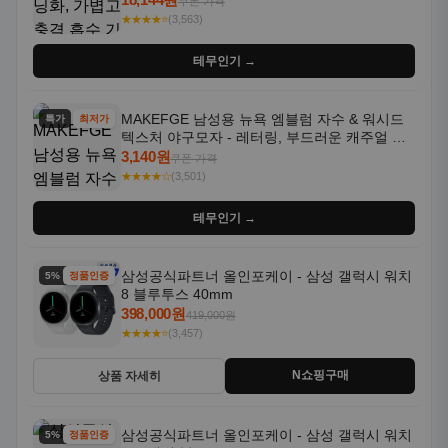
쿠폰 가격
★★★★⭐
(3,563)
테무인기 →
MAKEFGE 남성용 뉴욕 엠블럼 자수 & 워시드
특가
최저가
텍스처 야구모자 - 레터링, 부드러운 캐주얼 모
자, NYC 스타일
3,140원
쿠폰 가격
★★★★☆
(3,501)
테무인기 →
삼성공식파트너 올인포케이 - 삼성 갤럭시 워치
5% 할인
정품인증
8 블루투스 40mm
398,000원
419,000원
★★★★⭐
(3,457)
N쇼핑구매
상품 자세히
삼성공식파트너 올인포케이 - 삼성 갤럭시 워치
5% 할인
정품인증