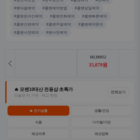
#밴견적요청
#밴무료견적
#콜밴예약
#밴예약
#밴대절예약
#콜밴예약방법
#콜밴당일예약
#콜밴온라인예약
#콜밴전화예약
#콜밴빠른예약
#콜밴간편예약
#콜밴주말예약
#콜밴예약문의
#콜밴사전예약
#밴사전예약
🔥 모밴10대산 전용샵 초특가
전체보기
오늘만 이 가격 · 재고 한정
🔥 인기상품
생활/건강
식품
디지털/가전
패션의류
패션잡화