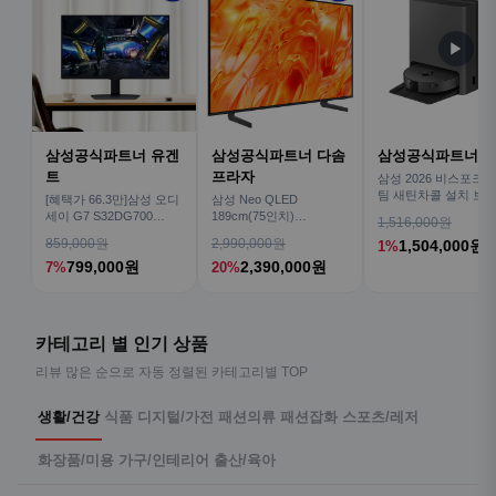
▶
삼성공식파트너 유겐
삼성공식파트너 다솜
삼성공식파트너 
트
프라자
삼성 2026 비스포크AI
팀 새틴차콜 설치 보안
[혜택가 66.3만]삼성 오디
삼성 Neo QLED
심 VR70F00AGH
세이 G7 S32DG700
189cm(75인치)
1,516,000원
80cm(32인치) 4K IPS
KQ75QNH70AFXKR AI
859,000원
2,990,000원
1,504,000원
1%
TV
799,000원
2,390,000원
7%
20%
카테고리 별 인기 상품
리뷰 많은 순으로 자동 정렬된 카테고리별 TOP
생활/건강
식품
디지털/가전
패션의류
패션잡화
스포츠/레저
화장품/미용
가구/인테리어
출산/육아