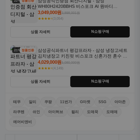
삼성공식인증점 회산디지털 - 삼성
22% 할인
정품인증
WH80H2420BBHS 비스포크 AI 원바디
24kg+20kg 세제자동투입 1등급
3,049,000원
3,898,001원
★★★★⭐
(3,054)
N쇼핑구매
상품 자세히
삼성공식파트너 평강프라자 - 삼성 냉장고세트
21% 할인
정품인증
김치냉장고 키친핏 비스포크 신혼가전 혼수 입
주가전 빌트인 화이트
4,029,000원
5,080,000원
★★★★⭐
(4,149)
N쇼핑구매
상품 자세히
테무
알리
쿠팡
11번가
G마켓
SSG
아마존
라쿠텐
쉬인
아이허브
컬리
도매꾹
도매매
에어비앤비