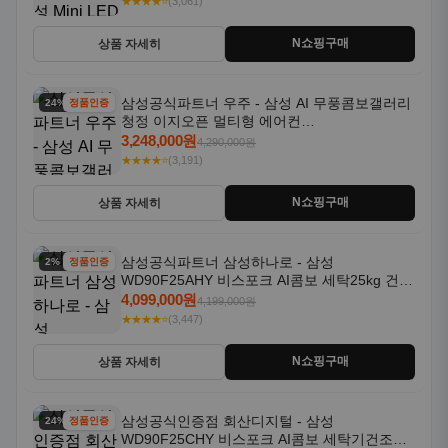
★★★★⭐
(3,061)
N쇼핑구매
상품 자세히
삼성공식파트너 우주 - 삼성 AI 무풍콤보갤러리
24% 할인
정품인증
청정 이지오픈 멀티형 에어컨
AF80F17D22WRS 기본설치포함
3,248,000원
4,290,000원
★★★★⭐
(3,191)
N쇼핑구매
상품 자세히
삼성공식파트너 삼성하나로 - 삼성
2% 할인
정품인증
WD90F25AHY 비스포크 AI콤보 세탁25kg 건조
18kg 자동문열림 1등급
4,099,000원
4,199,000원
★★★★⭐
(3,447)
N쇼핑구매
상품 자세히
삼성공식인증점 회산디지털 - 삼성
24% 할인
정품인증
WD90F25CHY 비스포크 AI콤보 세탁기건조기