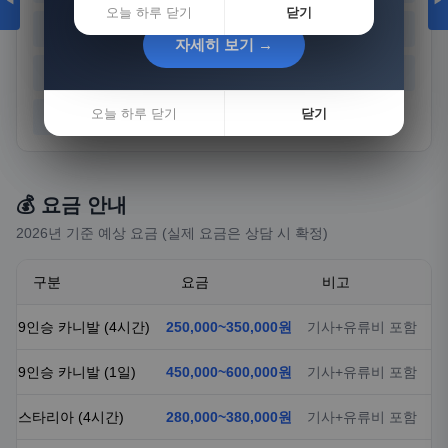
◀
▶
오늘 하루 닫기
닫기
경기
강원
충북
충남
자세히 보기 →
자세히 보기 →
전북
전남
경북
경남
오늘 하루 닫기
오늘 하루 닫기
닫기
닫기
제주
💰 요금 안내
2026년 기준 예상 요금 (실제 요금은 상담 시 확정)
구분
요금
비고
9인승 카니발 (4시간)
250,000~350,000원
기사+유류비 포함
9인승 카니발 (1일)
450,000~600,000원
기사+유류비 포함
스타리아 (4시간)
280,000~380,000원
기사+유류비 포함