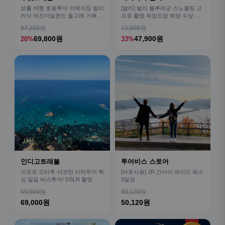
보홀 여행 호핑투어 어메이징 발리
[발리] 발리 블루라군 스노쿨링 고
카삭 버진아일랜드 돌고래 거북이
프로 촬영 픽업드랍 해양 수상 액
픽드랍 포함
티비티 체험 산호 열대어
87,250원
72,000원
69,800원
47,900원
20%
33%
인디고트래블
투어비스 스토어
삿포로 오타루 샤코탄 시마무이 핵
[바로사용] JR 간사이 와이드 패스
심 일일 버스투어/ DSLR 촬영
5일권
69,000원
50,120원
69,000원
50,120원