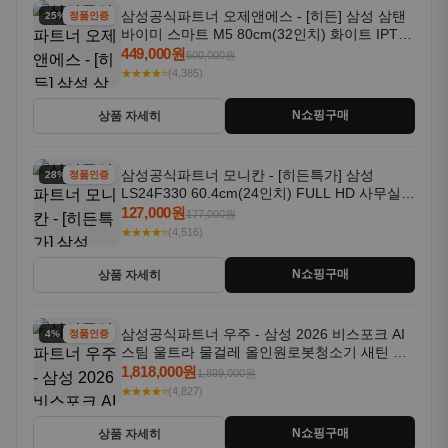
삼성공식파트너 오제앤에스 - [히든] 삼성 삼탠
25% 할인
정품인증
바이미 스마트 M5 80cm(32인치) 화이트 IPTV
OTT 패키지
449,000원
600,000원
★★★★⭐
(4,385)
N쇼핑구매
상품 자세히
삼성공식파트너 모니칸 - [히든특가] 삼성
28% 할인
정품인증
LS24F330 60.4cm(24인치) FULL HD 사무실/
컴퓨터 모니터
127,000원
177,000원
★★★★⭐
(4,516)
N쇼핑구매
상품 자세히
삼성공식파트너 우주 - 삼성 2026 비스포크 AI
4% 할인
정품인증
스팀 울트라 물걸레 올인원로봇청소기 새틴 그
레이지 AAG
1,818,000원
1,899,000원
★★★★⭐
(4,827)
N쇼핑구매
상품 자세히