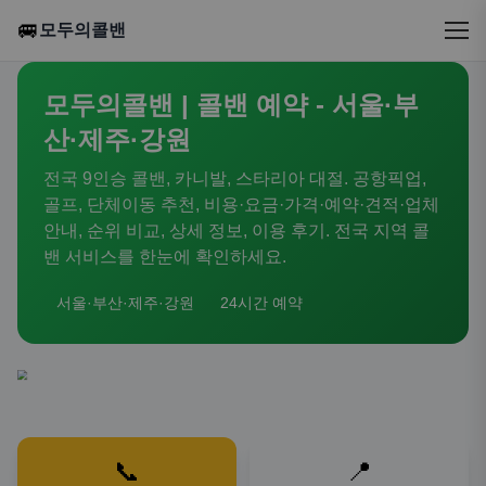
🚐
모두의콜밴
모두의콜밴 | 콜밴 예약 - 서울·부
산·제주·강원
전국 9인승 콜밴, 카니발, 스타리아 대절. 공항픽업,
골프, 단체이동 추천, 비용·요금·가격·예약·견적·업체
안내, 순위 비교, 상세 정보, 이용 후기. 전국 지역 콜
밴 서비스를 한눈에 확인하세요.
서울·부산·제주·강원
24시간 예약
📞
📍