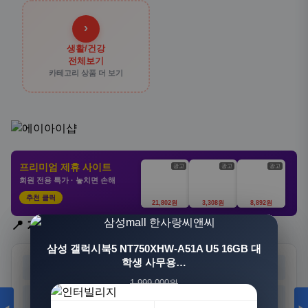
›
생활/건강
전체보기
카테고리 상품 더 보기
프리미엄 제휴 사이트
광고
광고
광고
회원 전용 특가 · 놓치면 손해
추천 클릭
21,802원
3,308원
8,892원
📍 지역 선택
[3+1] 동국제약 마이핏 V 활성엽산 임신준비 임산
삼성 갤럭시북5 NT750XHW-A51A U5 16GB 대
부영양 30정, 4개
학생 사무용…
서울
부산
대구
인천
1,999,000원
100,000원
광주
대전
울산
세종
1,549,000원
31,900원
23%
68%