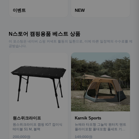
이벤트
NEW
N스토어 캠핑용품 베스트 상품
이 포스팅은 네이버 쇼핑 커넥트 활동의 일환으로, 이에 따른 일정액의 수수료를 제
공받습니다.
원스위크라이프
Karnik Sports
원스위크라이프 캠핑 IGT 접이식
뉴에라 타프형 그늘막 원터치 텐트
테이블 S1 M, 블랙
플라이포함 폴대포함 풀세트 기본
형
200,000원
149,000원