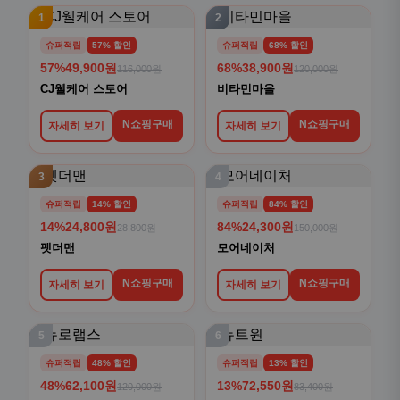
1
2
슈퍼적립
57% 할인
슈퍼적립
68% 할인
57%
49,900원
68%
38,900원
116,000원
120,000원
CJ웰케어 스토어
비타민마을
N쇼핑구매
N쇼핑구매
자세히 보기
자세히 보기
3
4
슈퍼적립
14% 할인
슈퍼적립
84% 할인
14%
24,800원
84%
24,300원
28,800원
150,000원
펫더맨
모어네이처
N쇼핑구매
N쇼핑구매
자세히 보기
자세히 보기
5
6
슈퍼적립
48% 할인
슈퍼적립
13% 할인
48%
62,100원
13%
72,550원
120,000원
83,400원