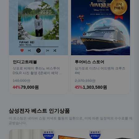
인디고트래블
투어비스 스토어
삿포로 비에이 후라노 버스투어
싱가포르 디즈니 어드벤처 크루즈
DSLR 사진 촬영 /[준페이 예약 식
4박
사]
140,000원
2,370,150원
79,000원
1,303,580원
44%
45%
삼성전자 베스트 인기상품
이 포스팅은 네이버 쇼핑 커넥트 활동의 일환으로, 이에 따른 일정액의 수수료를 제
공받습니다.