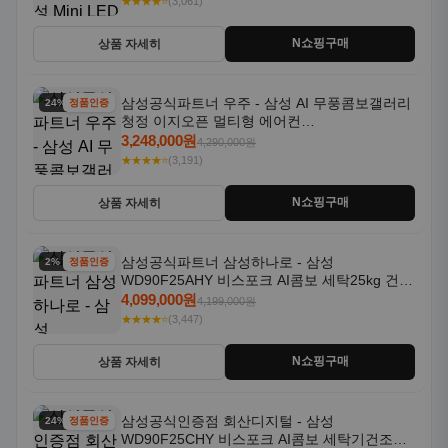
★★★★⭐
(3,061)
N쇼핑구매
상품 자세히
삼성공식파트너 우주 - 삼성 AI 무풍콤보갤러리
24% 할인
정품인증
청정 이지오픈 멀티형 에어컨
AF80F17D22WRS 기본설치포함
3,248,000원
4,290,000원
★★★★⭐
(3,191)
N쇼핑구매
상품 자세히
삼성공식파트너 삼성하나로 - 삼성
2% 할인
정품인증
WD90F25AHY 비스포크 AI콤보 세탁25kg 건조
18kg 자동문열림 1등급
4,099,000원
4,199,000원
★★★★⭐
(3,447)
N쇼핑구매
상품 자세히
삼성공식인증점 회산디지털 - 삼성
24% 할인
정품인증
WD90F25CHY 비스포크 AI콤보 세탁기건조기