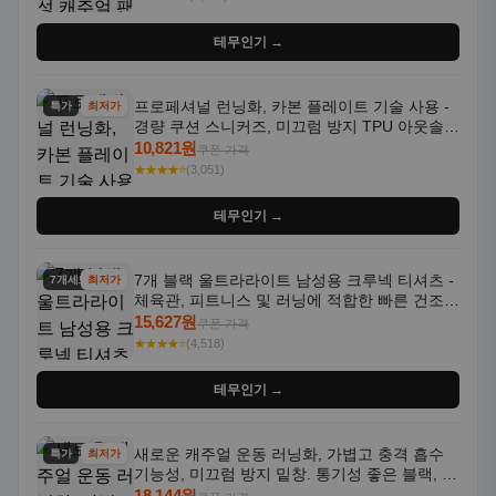
테무인기 →
프로페셔널 런닝화, 카본 플레이트 기술 사용 -
특가
최저가
경량 쿠션 스니커즈, 미끄럼 방지 TPU 아웃솔,
통기성 화이트-퍼플 그라데이션, 헬스, 트레이
10,821원
쿠폰 가격
닝 - 남성용, 여성용, 모든 계절에 적합
★★★★⭐
(3,051)
테무인기 →
7개 블랙 울트라라이트 남성용 크루넥 티셔츠 -
7개세트
최저가
체육관, 피트니스 및 러닝에 적합한 빠른 건조,
통기성 좋은 수분 흡수 반팔 운동복
15,627원
쿠폰 가격
★★★★⭐
(4,518)
테무인기 →
새로운 캐주얼 운동 러닝화, 가볍고 충격 흡수
특가
최저가
기능성, 미끄럼 방지 밑창. 통기성 좋은 블랙, 화
이트, 퍼플 그라데이션 색상
18,144원