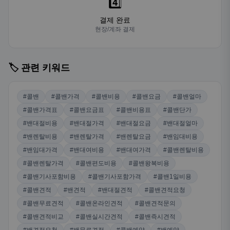
4️⃣
결제 완료
현장/계좌 결제
🏷️ 관련 키워드
#콜밴
#콜밴가격
#콜밴비용
#콜밴요금
#콜밴얼마
#콜밴가격표
#콜밴요금표
#콜밴비용표
#콜밴단가
#밴대절비용
#밴대절가격
#밴대절요금
#밴대절얼마
#밴렌탈비용
#밴렌탈가격
#밴렌탈요금
#밴임대비용
#밴임대가격
#밴대여비용
#밴대여가격
#콜밴렌탈비용
#콜밴렌탈가격
#콜밴편도비용
#콜밴왕복비용
#콜밴기사포함비용
#콜밴기사포함가격
#콜밴1일비용
#콜밴견적
#밴견적
#밴대절견적
#콜밴견적요청
#콜밴무료견적
#콜밴온라인견적
#콜밴견적문의
#콜밴견적비교
#콜밴실시간견적
#콜밴즉시견적