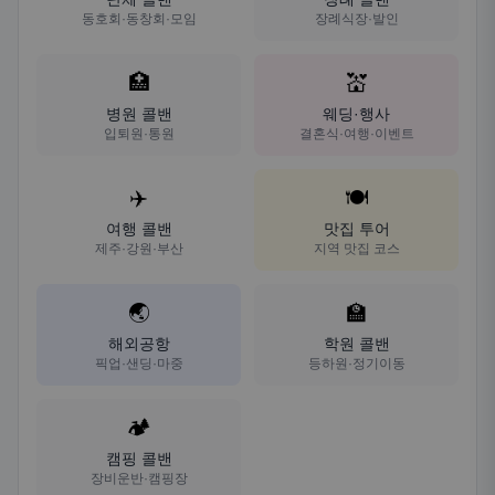
동호회·동창회·모임
장례식장·발인
🏥
💒
병원 콜밴
웨딩·행사
입퇴원·통원
결혼식·여행·이벤트
✈️
🍽️
여행 콜밴
맛집 투어
제주·강원·부산
지역 맛집 코스
🌏
🏫
해외공항
학원 콜밴
픽업·샌딩·마중
등하원·정기이동
🏕️
캠핑 콜밴
장비운반·캠핑장