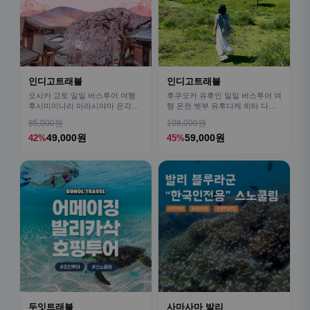
인디고트래블
인디고트래블
오사카 교토 일일 버스투어 여행
후쿠오카 유후인 일일 버스투어 여
후시미이나리 아라시야마 은각사
행 온천 벳부 유후다케 히타 다자
청수사 철학의길
이후
85,000원
108,000원
49,000원
59,000원
42%
45%
두잇트래블
사마사마 발리