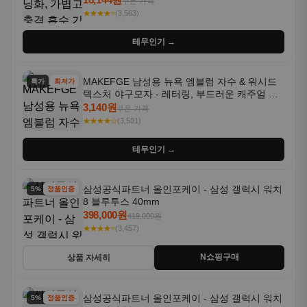
쿠폰 가격
★★★★⭐
(3,563)
테무인기 →
MAKEFGE 남성용 뉴욕 엠블럼 자수 & 워시드
특가
최저가
텍스처 야구모자 - 레터링, 부드러운 캐주얼 모
자, NYC 스타일
3,140원
쿠폰 가격
★★★★☆
(3,501)
테무인기 →
삼성공식파트너 올인포케이 - 삼성 갤럭시 워치
5% 할인
정품인증
8 블루투스 40mm
398,000원
419,000원
★★★★⭐
(3,457)
N쇼핑구매
상품 자세히
삼성공식파트너 올인포케이 - 삼성 갤럭시 워치
5% 할인
정품인증