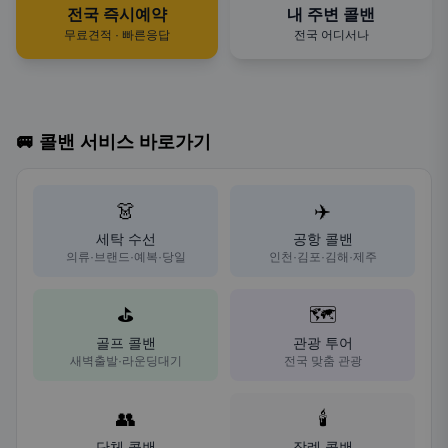
전국 즉시예약
내 주변 콜밴
무료견적 · 빠른응답
전국 어디서나
🚐 콜밴 서비스 바로가기
👗
✈️
세탁 수선
공항 콜밴
의류·브랜드·예복·당일
인천·김포·김해·제주
⛳
🗺️
골프 콜밴
관광 투어
새벽출발·라운딩대기
전국 맞춤 관광
👥
🕯️
단체 콜밴
장례 콜밴