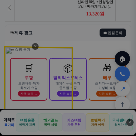
🎯
제휴 광고
💼 입점문의
✕
🛒
쇼핑 특가
🏠
🛒
📦
🎁
📞
쿠팡
알리익스프레스
테무
로켓배송·특가
해외직구·초특가
초저가·무료배송
📍
최저가 쇼핑
글로벌 쇼핑
가성비 쇼핑
지금 쇼핑 →
지금 쇼핑 →
지금 쇼핑 →
⬆️
스마트한 자동차 렌탈! 카슐랭에서
마리트
여행용품
해외골프
키즈여행
호텔특가
국내렌터카
AD
✕
합리적으로
🏠
📝
💬
🚐
🛒
🚗
특가픽
혜택가 제공
폭탄 세일
가족 추천
지금 예약
바로가기 →
최저가 픽
🏠
✈️
⛳
📋
🛒
🎁
카슐랭 · 신차 장기렌트 · 리스 · 월 렌탈료 비교
홈
공항
골프
견적
쿠팡
테무
홈
견적
커뮤니티
기사등록
아마존
· 전 차종 견적 무료