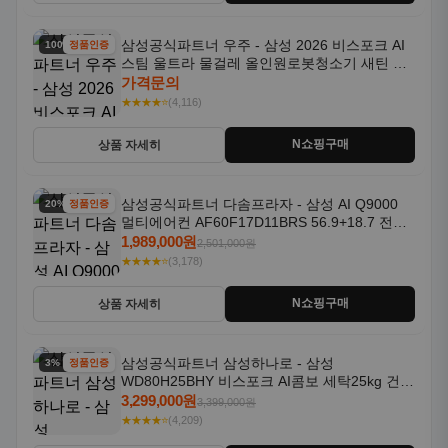
삼성공식파트너 우주 - 삼성 2026 비스포크 AI
100% 할인
정품인증
스팀 울트라 물걸레 올인원로봇청소기 새틴 차
콜 AAH
가격문의
★★★★⭐
(4,116)
N쇼핑구매
상품 자세히
삼성공식파트너 다솜프라자 - 삼성 AI Q9000
20% 할인
정품인증
멀티에어컨 AF60F17D11BRS 56.9+18.7 전국
기본설치포함
1,989,000원
2,501,000원
★★★★⭐
(3,178)
N쇼핑구매
상품 자세히
삼성공식파트너 삼성하나로 - 삼성
3% 할인
정품인증
WD80H25BHY 비스포크 AI콤보 세탁25kg 건조
18kg 26년형 일체형 1등급
3,299,000원
3,399,000원
★★★★⭐
(4,209)