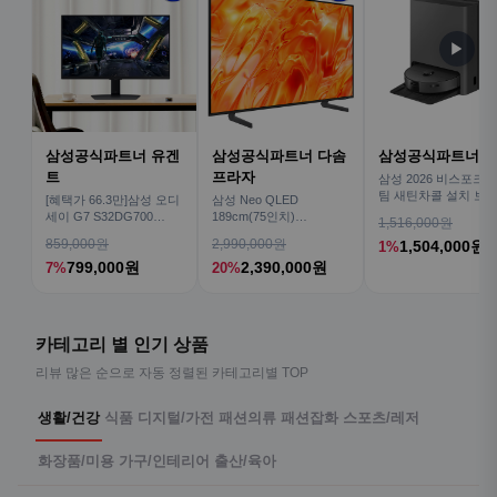
▶
삼성공식파트너 유겐
삼성공식파트너 다솜
삼성공식파트너 
트
프라자
삼성 2026 비스포크AI
팀 새틴차콜 설치 보안
[혜택가 66.3만]삼성 오디
삼성 Neo QLED
심 VR70F00AGH
세이 G7 S32DG700
189cm(75인치)
1,516,000원
80cm(32인치) 4K IPS
KQ75QNH70AFXKR AI
859,000원
2,990,000원
1,504,000원
1%
TV
799,000원
2,390,000원
7%
20%
카테고리 별 인기 상품
리뷰 많은 순으로 자동 정렬된 카테고리별 TOP
생활/건강
식품
디지털/가전
패션의류
패션잡화
스포츠/레저
화장품/미용
가구/인테리어
출산/육아