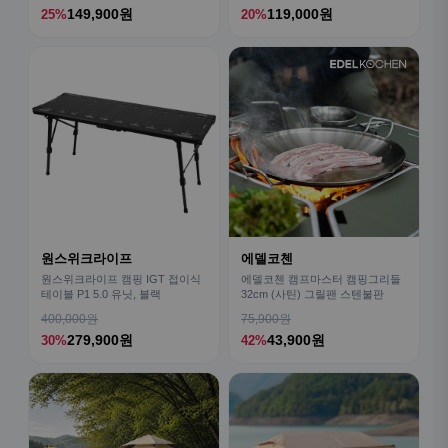
149,900원
119,000원
25%
20%
원스위크라이프
에델코첸
원스위크라이프 캠핑 IGT 접이식
에델코첸 캠프마스터 캠핑그리들
테이블 P1 5.0 유닛, 블랙
32cm (사틴) 그릴팬 스텐불판
400,000원
75,900원
279,900원
43,900원
30%
42%