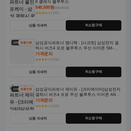
8 클래식 블루투스
540,500원
569,000원
★★★★⭐
(3,285)
N쇼핑구매
상품 자세히
삼성공식파트너 엠디텍 - [시크릿] 삼성전자 갤
100% 할인
정품인증
럭시 버즈4 프로 블루투스 무선 이어폰 SM-
R640N
가격문의
★★★★⭐
(4,508)
N쇼핑구매
상품 자세히
삼성공식파트너 제이유 - [크리에이터]삼성전자
100% 할인
정품인증
갤럭시 버즈4 프로 무선 블루투스 이어폰 ANC
SM-R640N
가격문의
★★★★⭐
(3,209)
N쇼핑구매
상품 자세히