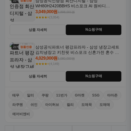
삼성공식인증점 회산디지털 - 삼성
22% 할인
정품인증
WH80H2420BBHS 비스포크 AI 원바디
24kg+20kg 세제자동투입 1등급
3,049,000원
3,898,001원
★★★★⭐
(3,054)
N쇼핑구매
상품 자세히
삼성공식파트너 평강프라자 - 삼성 냉장고세트
21% 할인
정품인증
김치냉장고 키친핏 비스포크 신혼가전 혼수 입
주가전 빌트인 화이트
4,029,000원
5,080,000원
★★★★⭐
(4,149)
N쇼핑구매
상품 자세히
테무
알리
쿠팡
11번가
G마켓
SSG
아마존
라쿠텐
쉬인
아이허브
컬리
도매꾹
도매매
에어비앤비