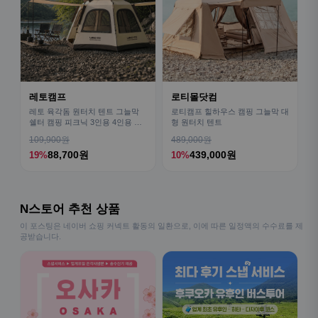
레토캠프
로티몰닷컴
레토 육각돔 원터치 텐트 그늘막
로티캠프 힐하우스 캠핑 그늘막 대
쉘터 캠핑 피크닉 3인용 4인용 패
형 원터치 텐트
밀리 LCE-OT02
109,900원
489,000원
88,700원
439,000원
19%
10%
N스토어 추천 상품
이 포스팅은 네이버 쇼핑 커넥트 활동의 일환으로, 이에 따른 일정액의 수수료를 제
공받습니다.