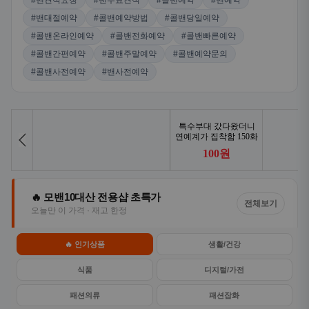
#밴견적요청
#밴무료견적
#콜밴예약
#밴예약
#밴대절예약
#콜밴예약방법
#콜밴당일예약
#콜밴온라인예약
#콜밴전화예약
#콜밴빠른예약
#콜밴간편예약
#콜밴주말예약
#콜밴예약문의
#콜밴사전예약
#밴사전예약
🔥 모밴10대산 전용샵 초특가
전체보기
오늘만 이 가격 · 재고 한정
🔥 인기상품
생활/건강
식품
디지털/가전
패션의류
패션잡화