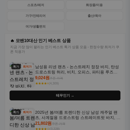
스포츠/레저
화장품/미용
가구/인테리어
출산/육아
여가/생활편의
🔥 모밴10대산 인기 베스트 상품
지금 가장 많이 팔리는 인기 베스트 특가 상품 모음 - 한정수량 최저가 쿠
폰 적용가
남성용 리넨 팬츠 - 논스트레치 정장 바지, 탄성
특가
최저가
드로스트링 허리, 비치, 오피스, 파티용 루즈핏
트라우저 - 세탁기 사용 가능한 캐주얼 정장 의
9,024원
쿠폰 가격
상
★★★★⭐
(4,309)
테무인기 →
2025년 봄/여름 트렌디한 신상 남성 캐주얼 팬
특가
최저가
츠, 사계절용 드로스트링 스트레이트핏 바지, 한
국 스타일, 활용도 높은 아웃도어 및 정장용, 발
21,802원
쿠폰 가격
목 바지
★★★★☆
(3,228)