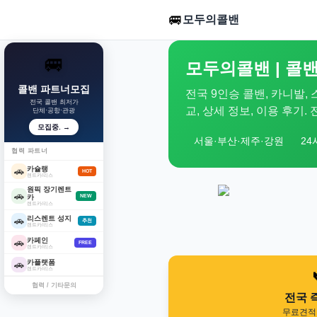
🚐
모두의콜밴
🚐
모두의콜밴 | 콜밴
콜밴 파트너모집
전국 9인승 콜밴, 카니발,
전국 콜밴 최저가
교, 상세 정보, 이용 후기
단체·공항·관광
모집중. →
서울·부산·제주·강원
24
협력 파트너
카슐랭
🚗
HOT
렌트카/리스
원픽 장기렌트
🚗
카
NEW
렌트카/리스
리스렌트 성지
🚗
추천
렌트카/리스
카페인
🚗
FREE
렌트카/리스
카플랫폼
🚗
렌트카/리스
협력 / 기타문의
전국 
무료견적 