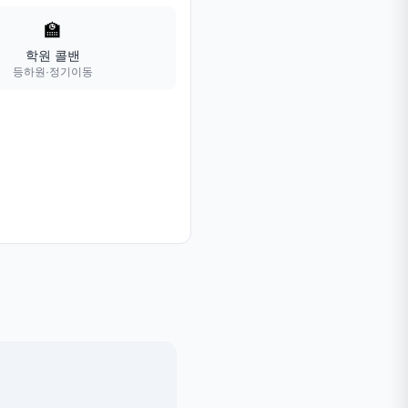
🏫
학원 콜밴
등하원·정기이동