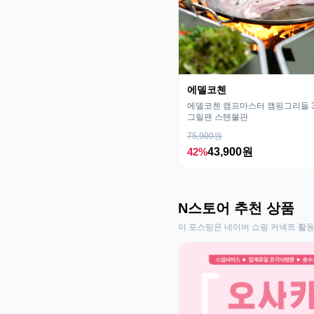
에델코첸
에델코첸 캠프마스터 캠핑그리들 32
그릴팬 스텐불판
75,900원
42%
43,900원
N스토어 추천 상품
이 포스팅은 네이버 쇼핑 커넥트 활