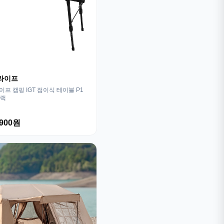
라이프
프 캠핑 IGT 접이식 테이블 P1
블랙
,900원