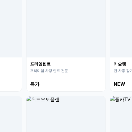
프라임렌트
카슐랭
프리미엄 차량 렌트 전문
전 차종 장
특가
NEW