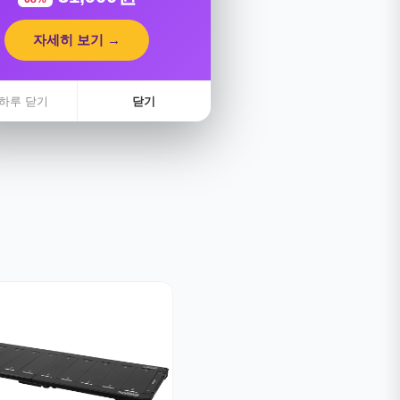
자세히 보기 →
하루 닫기
닫기