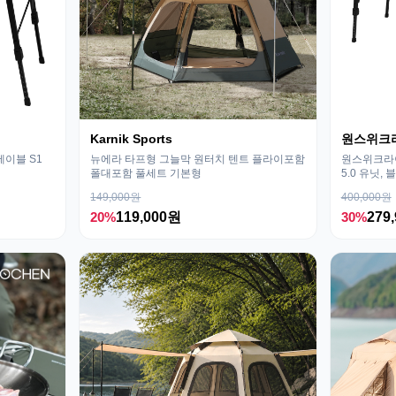
Karnik Sports
원스위크
테이블 S1
뉴에라 타프형 그늘막 원터치 텐트 플라이포함
원스위크라이
폴대포함 풀세트 기본형
5.0 유닛, 
149,000원
400,000원
20%
119,000원
30%
279