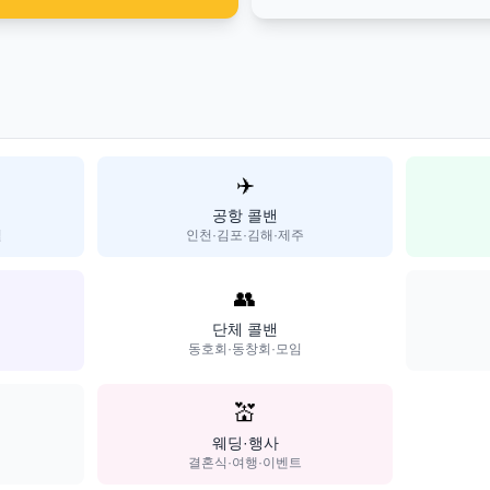
✈️
공항 콜밴
일
인천·김포·김해·제주
👥
단체 콜밴
동호회·동창회·모임
💒
웨딩·행사
결혼식·여행·이벤트