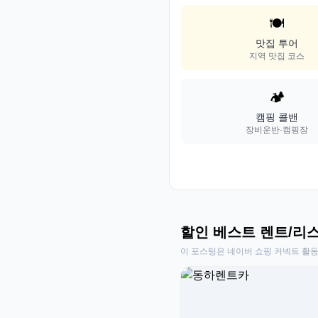
🍽️
맛집 투어
지역 맛집 코스
🏕️
캠핑 콜밴
장비운반·캠핑장
할인 베스트 렌트/리
이 포스팅은 네이버 쇼핑 커넥트 활