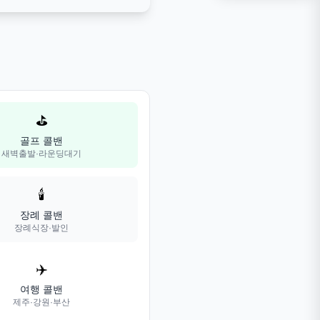
⛳
골프 콜밴
새벽출발·라운딩대기
🕯️
장례 콜밴
장례식장·발인
✈️
여행 콜밴
제주·강원·부산