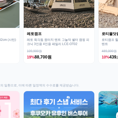
레토캠프
로티몰닷
cm (사틴)
레토 육각돔 원터치 텐트 그늘막 쉘터 캠핑 피
로티캠프 힐
크닉 3인용 4인용 패밀리 LCE-OT02
텐트
109,900원
489,000원
19%
88,700원
10%
439
동의 일환으로, 이에 따른 일정액의 수수료를 제공받습니다.