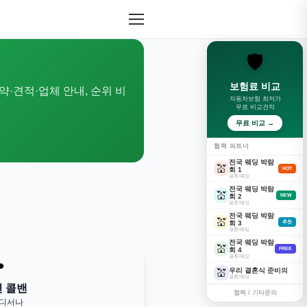
🛡️
보험료 비교
약·견적·업체 안내, 순위 비
자동차보험 최저가
무료 비교견적
무료 비교 →
협력 파트너
전국 웨딩 박람
💒
회 1
HOT
결혼/웨딩
전국 웨딩 박람
💒
회 2
NEW
결혼/웨딩
전국 웨딩 박람
💒
회 3
추천
결혼/웨딩
전국 웨딩 박람
💒
회 4
FREE
결혼/웨딩

우리 결혼식 준비의
💒
결혼/웨딩
변 콜밴
협력 / 기타문의
어디서나