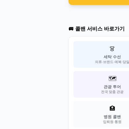
🚐 콜밴 서비스 바로가기
👗
세탁 수선
의류·브랜드·예복·당
🗺️
관광 투어
전국 맞춤 관광
🏥
병원 콜밴
입퇴원·통원