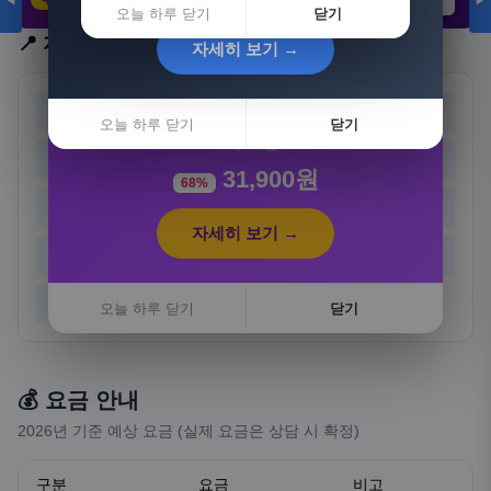
◀
▶
21,802원
3,308원
8,892원
오늘 하루 닫기
닫기
📍 지역 선택
자세히 보기 →
[3+1] 동국제약 마이핏 V 활성엽산 임신준비 임산
서울
부산
부영양 30정, 4개
대구
인천
오늘 하루 닫기
닫기
100,000원
광주
대전
울산
세종
31,900원
68%
경기
강원
충북
충남
자세히 보기 →
전북
전남
경북
경남
제주
오늘 하루 닫기
닫기
💰 요금 안내
2026년 기준 예상 요금 (실제 요금은 상담 시 확정)
구분
요금
비고