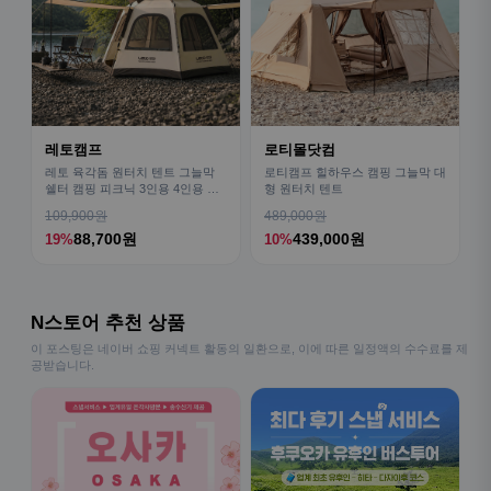
레토캠프
로티몰닷컴
레토 육각돔 원터치 텐트 그늘막
로티캠프 힐하우스 캠핑 그늘막 대
쉘터 캠핑 피크닉 3인용 4인용 패
형 원터치 텐트
밀리 LCE-OT02
109,900원
489,000원
88,700원
439,000원
19%
10%
N스토어 추천 상품
이 포스팅은 네이버 쇼핑 커넥트 활동의 일환으로, 이에 따른 일정액의 수수료를 제
공받습니다.