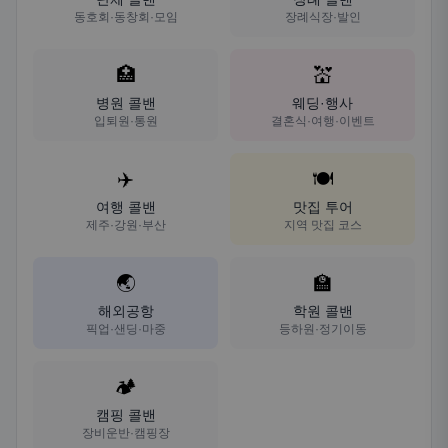
동호회·동창회·모임
장례식장·발인
🏥
💒
병원 콜밴
웨딩·행사
입퇴원·통원
결혼식·여행·이벤트
✈️
🍽️
여행 콜밴
맛집 투어
제주·강원·부산
지역 맛집 코스
🌏
🏫
해외공항
학원 콜밴
픽업·샌딩·마중
등하원·정기이동
🏕️
캠핑 콜밴
장비운반·캠핑장