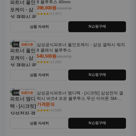
8 블루투스 40mm
398,000원
419,000원
★★★★⭐
(3,457)
N쇼핑구매
상품 자세히
삼성공식파트너 올인포케이 - 삼성 갤럭시 워치
5% 할인
정품인증
8 클래식 블루투스
540,500원
569,000원
★★★★⭐
(3,285)
N쇼핑구매
상품 자세히
삼성공식파트너 엠디텍 - [시크릿] 삼성전자 갤
100% 할인
정품인증
럭시 버즈4 프로 블루투스 무선 이어폰 SM-
R640N
가격문의
★★★★⭐
(4,508)
N쇼핑구매
상품 자세히