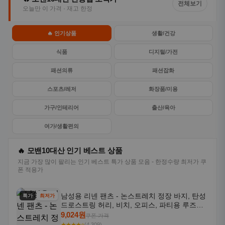
전체보기
오늘만 이 가격 · 재고 한정
🔥 인기상품
생활/건강
식품
디지털/가전
패션의류
패션잡화
스포츠/레저
화장품/미용
가구/인테리어
출산/육아
여가/생활편의
🔥 모밴10대산 인기 베스트 상품
지금 가장 많이 팔리는 인기 베스트 특가 상품 모음 - 한정수량 최저가 쿠
폰 적용가
남성용 리넨 팬츠 - 논스트레치 정장 바지, 탄성
특가
최저가
드로스트링 허리, 비치, 오피스, 파티용 루즈핏
트라우저 - 세탁기 사용 가능한 캐주얼 정장 의
9,024원
쿠폰 가격
상
★★★★⭐
(4,309)