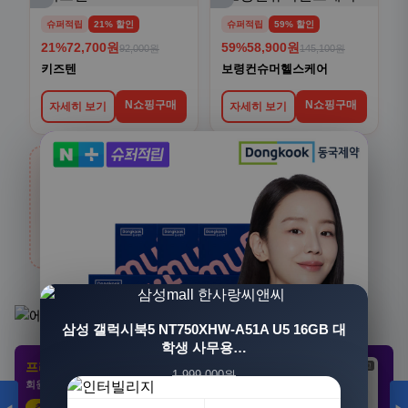
슈퍼적립
21% 할인
슈퍼적립
59% 할인
21%
72,700원
59%
58,900원
92,000원
145,100원
키즈텐
보령컨슈머헬스케어
N쇼핑구매
N쇼핑구매
자세히 보기
자세히 보기
›
생활/건강
전체보기
카테고리 상품 더 보기
삼성 갤럭시북5 NT750XHW-A51A U5 16GB 대
학생 사무용…
프리미엄 제휴 사이트
광고
광고
광고
1,999,000원
회원 전용 특가 · 놓치면 손해
1,549,000원
23%
추천 클릭