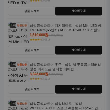
★★★★⭐
(3,065)
N쇼핑구매
상품 자세히
삼성공식파트너 디지털마트 - 삼성 Mini LED AI
15% 할인
정품인증
TV 163cm(65인치) KU65MH75AFXKR 스탠드
1,519,000원
1,790,000원
★★★★⭐
(3,061)
N쇼핑구매
상품 자세히
삼성공식파트너 우주 - 삼성 AI 무풍콤보갤러리
24% 할인
정품인증
청정 이지오픈 멀티형 에어컨
AF80F17D22WRS 기본설치포함
3,248,000원
4,290,000원
★★★★⭐
(3,191)
N쇼핑구매
상품 자세히
삼성공식파트너 삼성하나로 - 삼성
2% 할인
정품인증
WD90F25AHY 비스포크 AI콤보 세탁25kg 건조