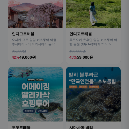
인디고트래블
인디고트래블
오사카 교토 일일 버스투어 여행
후쿠오카 유후인 일일 버스투어 여
후시미이나리 아라시야마 은각사
행 온천 벳부 유후다케 히타 다자
청수사 철학의길
이후
85,000원
108,000원
49,000원
59,000원
42%
45%
두잇트래블
사마사마 발리