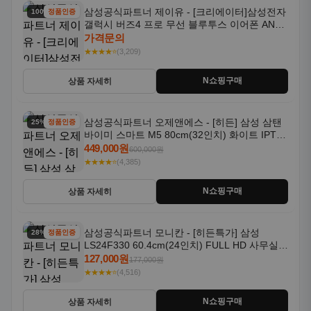
삼성공식파트너 제이유 - [크리에이터]삼성전자
100% 할인
정품인증
갤럭시 버즈4 프로 무선 블루투스 이어폰 ANC
SM-R640N
가격문의
★★★★⭐
(3,209)
N쇼핑구매
상품 자세히
삼성공식파트너 오제앤에스 - [히든] 삼성 삼탠
25% 할인
정품인증
바이미 스마트 M5 80cm(32인치) 화이트 IPTV
OTT 패키지
449,000원
600,000원
★★★★⭐
(4,385)
N쇼핑구매
상품 자세히
삼성공식파트너 모니칸 - [히든특가] 삼성
28% 할인
정품인증
LS24F330 60.4cm(24인치) FULL HD 사무실/
컴퓨터 모니터
127,000원
177,000원
★★★★⭐
(4,516)
N쇼핑구매
상품 자세히