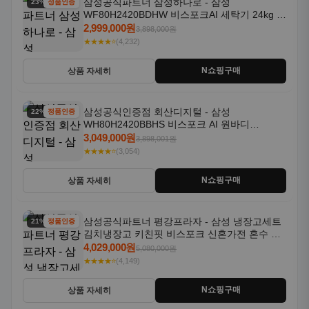
삼성공식파트너 삼성하나로 - 삼성
23% 할인
정품인증
WF80H2420BDHW 비스포크AI 세탁기 24kg 건
조기 20kg 세제자동투입
2,999,000원
3,898,000원
★★★★⭐
(4,232)
N쇼핑구매
상품 자세히
삼성공식인증점 회산디지털 - 삼성
22% 할인
정품인증
WH80H2420BBHS 비스포크 AI 원바디
24kg+20kg 세제자동투입 1등급
3,049,000원
3,898,001원
★★★★⭐
(3,054)
N쇼핑구매
상품 자세히
삼성공식파트너 평강프라자 - 삼성 냉장고세트
21% 할인
정품인증
김치냉장고 키친핏 비스포크 신혼가전 혼수 입
주가전 빌트인 화이트
4,029,000원
5,080,000원
★★★★⭐
(4,149)
N쇼핑구매
상품 자세히