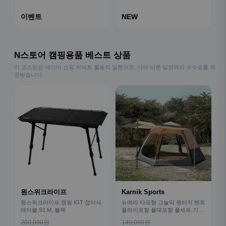
이벤트
NEW
N스토어 캠핑용품 베스트 상품
이 포스팅은 네이버 쇼핑 커넥트 활동의 일환으로, 이에 따른 일정액의 수수료를 제
공받습니다.
원스위크라이프
Karnik Sports
원스위크라이프 캠핑 IGT 접이식
뉴에라 타프형 그늘막 원터치 텐트
테이블 S1 M, 블랙
플라이포함 폴대포함 풀세트 기본
형
200,000원
149,000원