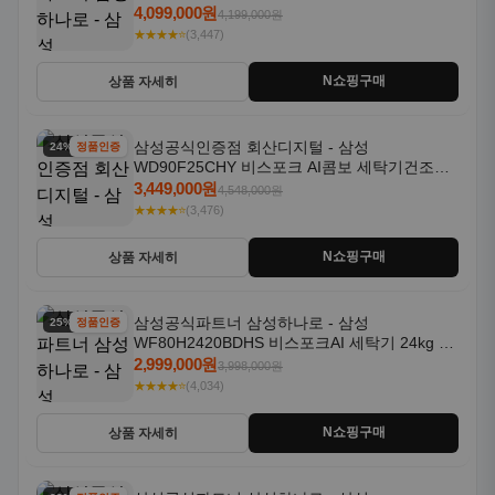
18kg 자동문열림 1등급
4,099,000원
4,199,000원
★★★★⭐
(3,447)
N쇼핑구매
상품 자세히
삼성공식인증점 회산디지털 - 삼성
24% 할인
정품인증
WD90F25CHY 비스포크 AI콤보 세탁기건조기
일체형 25kg+18kg 1등급
3,449,000원
4,548,000원
★★★★⭐
(3,476)
N쇼핑구매
상품 자세히
삼성공식파트너 삼성하나로 - 삼성
25% 할인
정품인증
WF80H2420BDHS 비스포크AI 세탁기 24kg 건
조기 20kg 세제자동투입
2,999,000원
3,998,000원
★★★★⭐
(4,034)
N쇼핑구매
상품 자세히