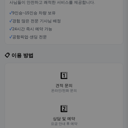
사님들이 안전하고 쾌적한 서비스를 제공합니다.
✓
9인승~15인승 차량 보유
✓
경험 많은 전문 기사님 배정
✓
24시간 즉시 예약 가능
✓
공항픽업·샌딩 전문
📋 이용 방법
1️⃣
견적 문의
온라인/전화 문의
2️⃣
상담 및 예약
요금 안내 후 예약