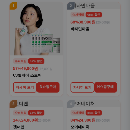
1
2
슈퍼적립
68% 할인
68%
38,900원
120,000원
비타민마을
슈퍼적립
57% 할인
57%
49,900원
116,000원
CJ웰케어 스토어
N쇼핑구매
N쇼핑구매
자세히 보기
자세히 보기
3
4
슈퍼적립
14% 할인
슈퍼적립
84% 할인
14%
24,800원
84%
24,300원
28,800원
150,000원
펫더맨
모어네이처