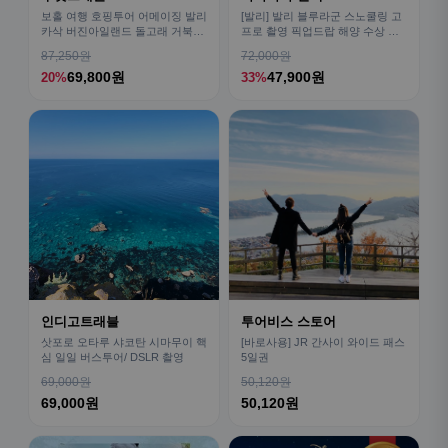
보홀 여행 호핑투어 어메이징 발리
[발리] 발리 블루라군 스노쿨링 고
카삭 버진아일랜드 돌고래 거북이
프로 촬영 픽업드랍 해양 수상 액
픽드랍 포함
티비티 체험 산호 열대어
87,250원
72,000원
69,800원
47,900원
20%
33%
인디고트래블
투어비스 스토어
삿포로 오타루 샤코탄 시마무이 핵
[바로사용] JR 간사이 와이드 패스
심 일일 버스투어/ DSLR 촬영
5일권
69,000원
50,120원
69,000원
50,120원