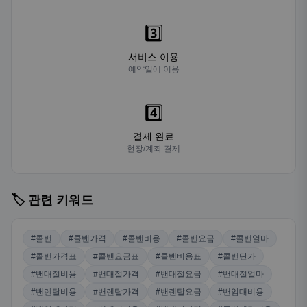
3️⃣
서비스 이용
예약일에 이용
4️⃣
결제 완료
현장/계좌 결제
🏷️ 관련 키워드
#콜밴
#콜밴가격
#콜밴비용
#콜밴요금
#콜밴얼마
#콜밴가격표
#콜밴요금표
#콜밴비용표
#콜밴단가
#밴대절비용
#밴대절가격
#밴대절요금
#밴대절얼마
#밴렌탈비용
#밴렌탈가격
#밴렌탈요금
#밴임대비용