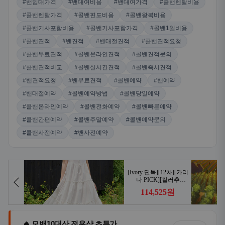
#밴임대가격
#밴대여비용
#밴대여가격
#콜밴렌탈비용
#콜밴렌탈가격
#콜밴편도비용
#콜밴왕복비용
#콜밴기사포함비용
#콜밴기사포함가격
#콜밴1일비용
#콜밴견적
#밴견적
#밴대절견적
#콜밴견적요청
#콜밴무료견적
#콜밴온라인견적
#콜밴견적문의
#콜밴견적비교
#콜밴실시간견적
#콜밴즉시견적
#밴견적요청
#밴무료견적
#콜밴예약
#밴예약
#밴대절예약
#콜밴예약방법
#콜밴당일예약
#콜밴온라인예약
#콜밴전화예약
#콜밴빠른예약
#콜밴간편예약
#콜밴주말예약
#콜밴예약문의
#콜밴사전예약
#밴사전예약
🔥 모밴10대산 전용샵 초특가