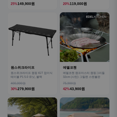
149,900원
119,000원
25%
20%
원스위크라이프
에델코첸
원스위크라이프 캠핑 IGT 접이식
에델코첸 캠프마스터 캠핑그리들
테이블 P1 5.0 유닛, 블랙
32cm (사틴) 그릴팬 스텐불판
400,000원
75,900원
279,900원
43,900원
30%
42%