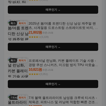
테무인기 →
2025년 봄/여름 트렌디한 신상 남성 캐주얼 팬
특가
최저가
츠, 사계절용 드로스트링 스트레이트핏 바지, 한
국 스타일, 활용도 높은 아웃도어 및 정장용, 발
21,802원
쿠폰 가격
목 바지
★★★★☆
(3,228)
테무인기 →
프로페셔널 런닝화, 카본 플레이트 기술 사용 -
특가
최저가
경량 쿠션 스니커즈, 미끄럼 방지 TPU 아웃솔,
통기성 화이트-퍼플 그라데이션, 헬스, 트레이
10,821원
쿠폰 가격
닝 - 남성용, 여성용, 모든 계절에 적합
★★★★⭐
(3,051)
테무인기 →
7개 블랙 울트라라이트 남성용 크루넥 티셔츠 -
7개세트
최저가
체육관, 피트니스 및 러닝에 적합한 빠른 건조,