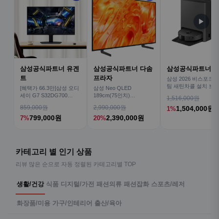
▶
삼성공식파트너 유겐
삼성공식파트너 다솜
삼성공식파트너 
트
프라자
삼성 2026 비스포크AI
팀 새틴차콜 설치 보안
[혜택가 66.3만]삼성 오디
삼성 Neo QLED
심 VR70F00AGH
세이 G7 S32DG700
189cm(75인치)
1,516,000원
80cm(32인치) 4K IPS
KQ75QNH70AFXKR AI
859,000원
2,990,000원
1,504,000원
1%
TV
799,000원
2,390,000원
7%
20%
카테고리 별 인기 상품
리뷰 많은 순으로 자동 정렬된 카테고리별 TOP
생활/건강
식품
디지털/가전
패션의류
패션잡화
스포츠/레저
화장품/미용
가구/인테리어
출산/육아