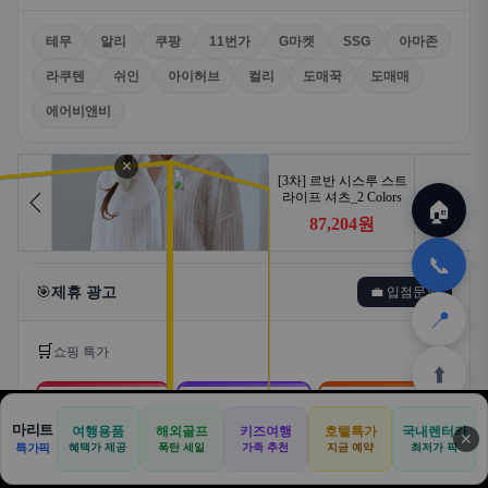
테무
알리
쿠팡
11번가
G마켓
SSG
아마존
라쿠텐
쉬인
아이허브
컬리
도매꾹
도매매
에어비앤비
✕
🏠
📞
🎯
제휴 광고
💼 입점문의
📍
🛒
쇼핑 특가
⬆️
🛒
📦
🎁
마리트
여행용품
해외골프
키즈여행
호텔특가
국내렌터카
✕
🏠
📝
💬
🚐
🛒
특가픽
혜택가 제공
폭탄 세일
가족 추천
지금 예약
최저가 픽
쿠팡
알리익스프레스
테무
🏠
✈️
⛳
📋
🛒
🎁
홈
공항
골프
견적
쿠팡
테무
홈
견적
커뮤니티
기사등록
아마존
로켓배송·특가
해외직구·초특가
초저가·무료배송