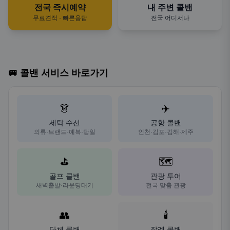
전국 즉시예약
내 주변 콜밴
무료견적 · 빠른응답
전국 어디서나
🚐 콜밴 서비스 바로가기
👗
✈️
세탁 수선
공항 콜밴
의류·브랜드·예복·당일
인천·김포·김해·제주
⛳
🗺️
골프 콜밴
관광 투어
새벽출발·라운딩대기
전국 맞춤 관광
👥
🕯️
단체 콜밴
장례 콜밴