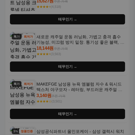
통기성 좋은 수분 흡수 반팔 운동복
15,627원
쿠폰 가격
★★★★⭐
(4,518)
테무인기 →
새로운 캐주얼 운동 러닝화, 가볍고 충격 흡수
특가
최저가
기능성, 미끄럼 방지 밑창. 통기성 좋은 블랙, 화
이트, 퍼플 그라데이션 색상
18,144원
쿠폰 가격
★★★★⭐
(3,563)
테무인기 →
MAKEFGE 남성용 뉴욕 엠블럼 자수 & 워시드
특가
최저가
텍스처 야구모자 - 레터링, 부드러운 캐주얼 모
자, NYC 스타일
3,140원
쿠폰 가격
★★★★☆
(3,501)
테무인기 →
삼성공식파트너 올인포케이 - 삼성 갤럭시 워치
5% 할인
정품인증