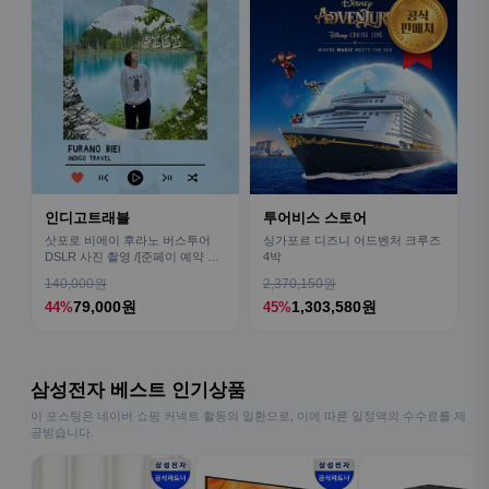
인디고트래블
투어비스 스토어
삿포로 비에이 후라노 버스투어
싱가포르 디즈니 어드벤처 크루즈
DSLR 사진 촬영 /[준페이 예약 식
4박
사]
140,000원
2,370,150원
79,000원
1,303,580원
44%
45%
삼성전자 베스트 인기상품
이 포스팅은 네이버 쇼핑 커넥트 활동의 일환으로, 이에 따른 일정액의 수수료를 제
공받습니다.