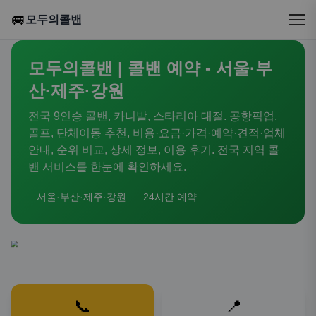
🚐
모두의콜밴
모두의콜밴 | 콜밴 예약 - 서울·부
산·제주·강원
전국 9인승 콜밴, 카니발, 스타리아 대절. 공항픽업,
골프, 단체이동 추천, 비용·요금·가격·예약·견적·업체
안내, 순위 비교, 상세 정보, 이용 후기. 전국 지역 콜
밴 서비스를 한눈에 확인하세요.
서울·부산·제주·강원
24시간 예약
📞
📍