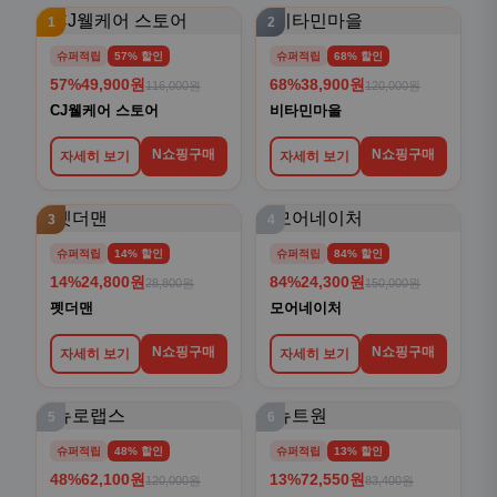
1
2
슈퍼적립
57% 할인
슈퍼적립
68% 할인
57%
49,900원
68%
38,900원
116,000원
120,000원
CJ웰케어 스토어
비타민마을
N쇼핑구매
N쇼핑구매
자세히 보기
자세히 보기
3
4
슈퍼적립
14% 할인
슈퍼적립
84% 할인
14%
24,800원
84%
24,300원
28,800원
150,000원
펫더맨
모어네이처
N쇼핑구매
N쇼핑구매
자세히 보기
자세히 보기
5
6
슈퍼적립
48% 할인
슈퍼적립
13% 할인
48%
62,100원
13%
72,550원
120,000원
83,400원