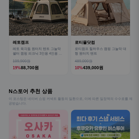
레토캠프
로티몰닷컴
레토 육각돔 원터치 텐트 그늘막
로티캠프 힐하우스 캠핑 그늘막 대
쉘터 캠핑 피크닉 3인용 4인용 패
형 원터치 텐트
밀리 LCE-OT02
109,900원
489,000원
88,700원
439,000원
19%
10%
N스토어 추천 상품
이 포스팅은 네이버 쇼핑 커넥트 활동의 일환으로, 이에 따른 일정액의 수수료를 제
공받습니다.