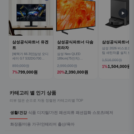
▶
삼성공식파트너 유겐
삼성공식파트너 다솜
삼성공식파트너 
트
프라자
삼성 2026 비스포크AI
팀 새틴차콜 설치 보안
[혜택가 66.3만]삼성 오디
삼성 Neo QLED
심 VR70F00AGH
세이 G7 S32DG700
189cm(75인치)
1,516,000원
80cm(32인치) 4K IPS
KQ75QNH70AFXKR AI
859,000원
2,990,000원
1,504,000원
1%
TV
799,000원
2,390,000원
7%
20%
카테고리 별 인기 상품
리뷰 많은 순으로 자동 정렬된 카테고리별 TOP
생활/건강
식품
디지털/가전
패션의류
패션잡화
스포츠/레저
화장품/미용
가구/인테리어
출산/육아