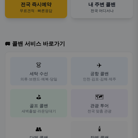
전국 즉시예약
내 주변 콜밴
무료견적 · 빠른응답
전국 어디서나
🚐 콜밴 서비스 바로가기
👗
✈️
세탁 수선
공항 콜밴
의류·브랜드·예복·당일
인천·김포·김해·제주
⛳
🗺️
골프 콜밴
관광 투어
새벽출발·라운딩대기
전국 맞춤 관광
👥
🕯️
단체 콜밴
장례 콜밴