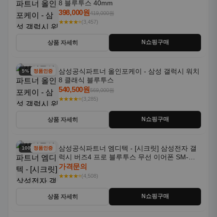
8 블루투스 40mm
398,000원
419,000원
★★★★⭐
(3,457)
N쇼핑구매
상품 자세히
삼성공식파트너 올인포케이 - 삼성 갤럭시 워치
5% 할인
정품인증
8 클래식 블루투스
540,500원
569,000원
★★★★⭐
(3,285)
N쇼핑구매
상품 자세히
삼성공식파트너 엠디텍 - [시크릿] 삼성전자 갤
100% 할인
정품인증
럭시 버즈4 프로 블루투스 무선 이어폰 SM-
R640N
가격문의
★★★★⭐
(4,508)
N쇼핑구매
상품 자세히