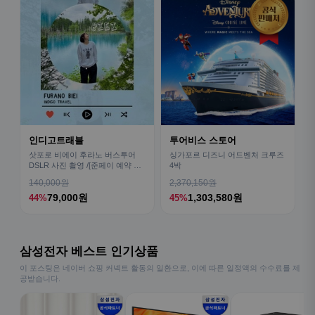
인디고트래블
투어비스 스토어
삿포로 비에이 후라노 버스투어
싱가포르 디즈니 어드벤처 크루즈
DSLR 사진 촬영 /[준페이 예약 식
4박
사]
140,000원
2,370,150원
79,000원
1,303,580원
44%
45%
삼성전자 베스트 인기상품
이 포스팅은 네이버 쇼핑 커넥트 활동의 일환으로, 이에 따른 일정액의 수수료를 제
공받습니다.