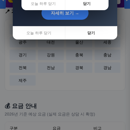
◀
▶
21,802원
3,308원
8,892원
오늘 하루 닫기
닫기
📍 지역 선택
자세히 보기 →
자세히 보기 →
서울
부산
대구
인천
오늘 하루 닫기
오늘 하루 닫기
닫기
닫기
광주
대전
울산
세종
경기
강원
충북
충남
전북
전남
경북
경남
제주
💰 요금 안내
2026년 기준 예상 요금 (실제 요금은 상담 시 확정)
구분
요금
비고