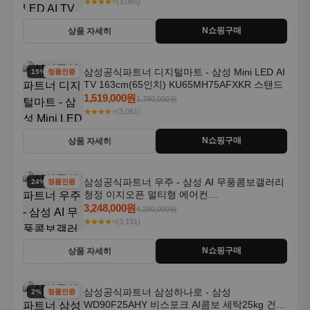
★★★★⭐
(3,065)
N쇼핑구매
상품 자세히
삼성공식파트너 디지털마트 - 삼성 Mini LED AI
15% 할인
정품인증
TV 163cm(65인치) KU65MH75AFXKR 스탠드
1,519,000원
1,790,000원
★★★★⭐
(3,061)
N쇼핑구매
상품 자세히
삼성공식파트너 우주 - 삼성 AI 무풍콤보갤러리
24% 할인
정품인증
청정 이지오픈 멀티형 에어컨
AF80F17D22WRS 기본설치포함
3,248,000원
4,290,000원
★★★★⭐
(3,191)
N쇼핑구매
상품 자세히
삼성공식파트너 삼성하나로 - 삼성
2% 할인
정품인증
WD90F25AHY 비스포크 AI콤보 세탁25kg 건조