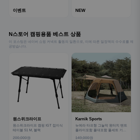
이벤트
NEW
N스토어 캠핑용품 베스트 상품
이 포스팅은 네이버 쇼핑 커넥트 활동의 일환으로, 이에 따른 일정액의 수수료를 제
공받습니다.
원스위크라이프
Karnik Sports
원스위크라이프 캠핑 IGT 접이식
뉴에라 타프형 그늘막 원터치 텐트
테이블 S1 M, 블랙
플라이포함 폴대포함 풀세트 기본
형
200,000원
149,000원