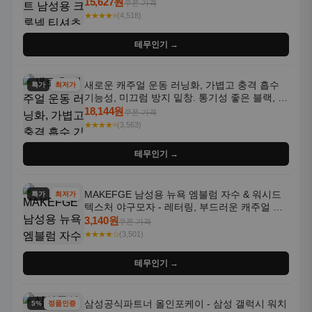
통기성 좋은 수분 흡수 반팔 운동복
15,627원
쿠폰 가격
★★★★⭐
(4,518)
테무인기 →
새로운 캐주얼 운동 러닝화, 가볍고 충격 흡수
특가
최저가
기능성, 미끄럼 방지 밑창. 통기성 좋은 블랙, 화
이트, 퍼플 그라데이션 색상
18,144원
쿠폰 가격
★★★★⭐
(3,563)
테무인기 →
MAKEFGE 남성용 뉴욕 엠블럼 자수 & 워시드
특가
최저가
텍스처 야구모자 - 레터링, 부드러운 캐주얼 모
자, NYC 스타일
3,140원
쿠폰 가격
★★★★☆
(3,501)
테무인기 →
삼성공식파트너 올인포케이 - 삼성 갤럭시 워치
5% 할인
정품인증