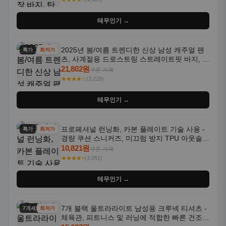
테무인기 →
2025년 봄/여름 트렌디한 신상 남성 캐주얼 팬
특가
최저가
츠, 사계절용 드로스트링 스트레이트핏 바지, 한
국 스타일, 활용도 높은 아웃도어 및 정장용, 발
21,802원
쿠폰 가격
목 바지
★★★★☆
(3,228)
테무인기 →
프로페셔널 런닝화, 카본 플레이트 기술 사용 -
특가
최저가
경량 쿠션 스니커즈, 미끄럼 방지 TPU 아웃솔,
통기성 화이트-퍼플 그라데이션, 헬스, 트레이
10,821원
쿠폰 가격
닝 - 남성용, 여성용, 모든 계절에 적합
★★★★⭐
(3,051)
테무인기 →
7개 블랙 울트라라이트 남성용 크루넥 티셔츠 -
7개세트
최저가
체육관, 피트니스 및 러닝에 적합한 빠른 건조,