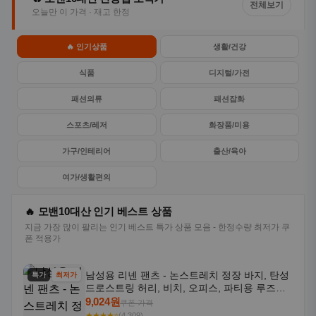
전체보기
오늘만 이 가격 · 재고 한정
🔥 인기상품
생활/건강
식품
디지털/가전
패션의류
패션잡화
스포츠/레저
화장품/미용
가구/인테리어
출산/육아
여가/생활편의
🔥 모밴10대산 인기 베스트 상품
지금 가장 많이 팔리는 인기 베스트 특가 상품 모음 - 한정수량 최저가 쿠
폰 적용가
남성용 리넨 팬츠 - 논스트레치 정장 바지, 탄성
특가
최저가
드로스트링 허리, 비치, 오피스, 파티용 루즈핏
트라우저 - 세탁기 사용 가능한 캐주얼 정장 의
9,024원
쿠폰 가격
상
★★★★⭐
(4,309)