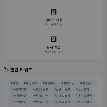
3️⃣
서비스 이용
예약일에 이용
4️⃣
결제 완료
현장/계좌 결제
🏷️ 관련 키워드
#콜밴
#콜밴가격
#콜밴비용
#콜밴요금
#콜밴얼마
#콜밴가격표
#콜밴요금표
#콜밴비용표
#콜밴단가
#밴대절비용
#밴대절가격
#밴대절요금
#밴대절얼마
#밴렌탈비용
#밴렌탈가격
#밴렌탈요금
#밴임대비용