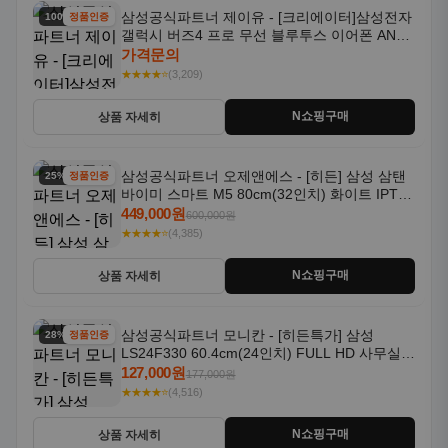
삼성공식파트너 제이유 - [크리에이터]삼성전자
100% 할인
정품인증
갤럭시 버즈4 프로 무선 블루투스 이어폰 ANC
SM-R640N
가격문의
★★★★⭐
(3,209)
N쇼핑구매
상품 자세히
삼성공식파트너 오제앤에스 - [히든] 삼성 삼탠
25% 할인
정품인증
바이미 스마트 M5 80cm(32인치) 화이트 IPTV
OTT 패키지
449,000원
600,000원
★★★★⭐
(4,385)
N쇼핑구매
상품 자세히
삼성공식파트너 모니칸 - [히든특가] 삼성
28% 할인
정품인증
LS24F330 60.4cm(24인치) FULL HD 사무실/
컴퓨터 모니터
127,000원
177,000원
★★★★⭐
(4,516)
N쇼핑구매
상품 자세히