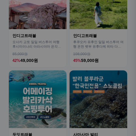
인디고트래블
인디고트래블
오사카 교토 일일 버스투어 여행
후쿠오카 유후인 일일 버스투어 여
후시미이나리 아라시야마 은각사
행 온천 벳부 유후다케 히타 다자
청수사 철학의길
이후
85,000원
108,000원
49,000원
59,000원
42%
45%
두잇트래블
사마사마 발리