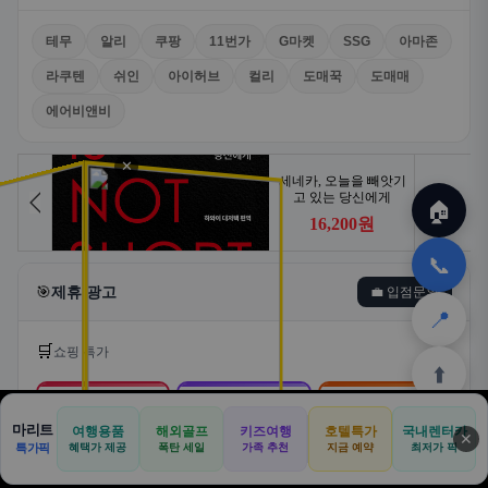
테무
알리
쿠팡
11번가
G마켓
SSG
아마존
라쿠텐
쉬인
아이허브
컬리
도매꾹
도매매
에어비앤비
✕
🏠
📞
🎯
제휴 광고
💼 입점문의
📍
🛒
쇼핑 특가
⬆️
🛒
📦
🎁
마리트
여행용품
해외골프
키즈여행
호텔특가
국내렌터카
✕
🏠
📝
💬
🚐
🛒
특가픽
혜택가 제공
폭탄 세일
가족 추천
지금 예약
최저가 픽
쿠팡
알리익스프레스
테무
🏠
✈️
⛳
📋
🛒
🎁
홈
공항
골프
견적
쿠팡
테무
홈
견적
커뮤니티
기사등록
아마존
로켓배송·특가
해외직구·초특가
초저가·무료배송