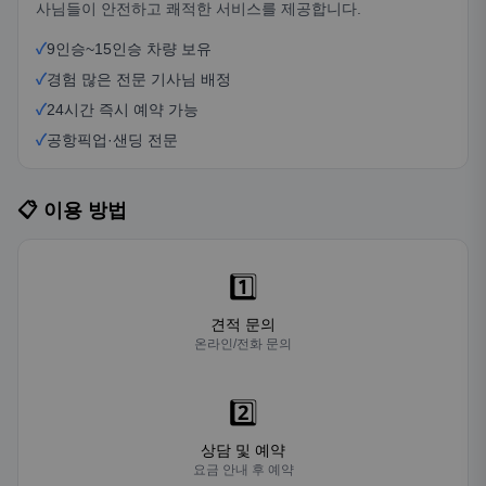
사님들이 안전하고 쾌적한 서비스를 제공합니다.
✓
9인승~15인승 차량 보유
✓
경험 많은 전문 기사님 배정
✓
24시간 즉시 예약 가능
✓
공항픽업·샌딩 전문
📋 이용 방법
1️⃣
견적 문의
온라인/전화 문의
2️⃣
상담 및 예약
요금 안내 후 예약