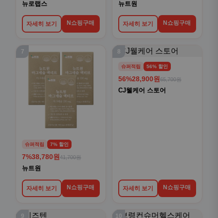
뉴로랩스
뉴트원
N쇼핑구매
N쇼핑구매
자세히 보기
자세히 보기
7
8
슈퍼적립
56% 할인
56%
28,900원
65,700원
CJ웰케어 스토어
슈퍼적립
7% 할인
7%
38,780원
41,700원
뉴트원
N쇼핑구매
N쇼핑구매
자세히 보기
자세히 보기
9
10