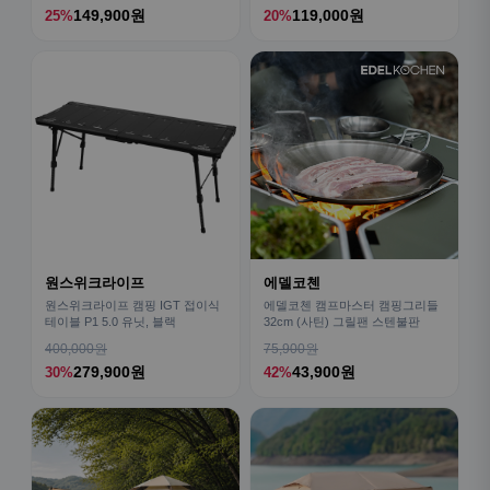
149,900원
119,000원
25%
20%
원스위크라이프
에델코첸
원스위크라이프 캠핑 IGT 접이식
에델코첸 캠프마스터 캠핑그리들
테이블 P1 5.0 유닛, 블랙
32cm (사틴) 그릴팬 스텐불판
400,000원
75,900원
279,900원
43,900원
30%
42%