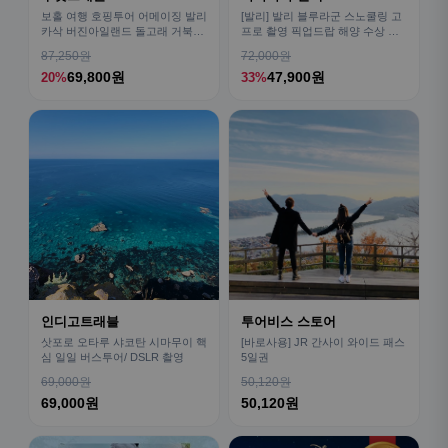
보홀 여행 호핑투어 어메이징 발리
[발리] 발리 블루라군 스노쿨링 고
카삭 버진아일랜드 돌고래 거북이
프로 촬영 픽업드랍 해양 수상 액
픽드랍 포함
티비티 체험 산호 열대어
87,250원
72,000원
69,800원
47,900원
20%
33%
인디고트래블
투어비스 스토어
삿포로 오타루 샤코탄 시마무이 핵
[바로사용] JR 간사이 와이드 패스
심 일일 버스투어/ DSLR 촬영
5일권
69,000원
50,120원
69,000원
50,120원