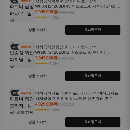
삼성공식파트너 삼성하나로 - 삼성
23% 할인
정품인증
WF80H2420BDHW 비스포크AI 세탁기 24kg 건
조기 20kg 세제자동투입
2,999,000원
3,898,000원
★★★★⭐
(4,232)
N쇼핑구매
상품 자세히
삼성공식인증점 회산디지털 - 삼성
22% 할인
정품인증
WH80H2420BBHS 비스포크 AI 원바디
24kg+20kg 세제자동투입 1등급
3,049,000원
3,898,001원
★★★★⭐
(3,054)
N쇼핑구매
상품 자세히
삼성공식파트너 평강프라자 - 삼성 냉장고세트
21% 할인
정품인증
김치냉장고 키친핏 비스포크 신혼가전 혼수 입
주가전 빌트인 화이트
4,029,000원
5,080,000원
★★★★⭐
(4,149)
N쇼핑구매
상품 자세히