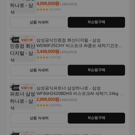
18kg 자동문열림 1등급
4,099,000원
4,199,000원
★★★★⭐
(3,447)
N쇼핑구매
상품 자세히
삼성공식인증점 회산디지털 - 삼성
24% 할인
정품인증
WD90F25CHY 비스포크 AI콤보 세탁기건조기
일체형 25kg+18kg 1등급
3,449,000원
4,548,000원
★★★★⭐
(3,476)
N쇼핑구매
상품 자세히
삼성공식파트너 삼성하나로 - 삼성
25% 할인
정품인증
WF80H2420BDHS 비스포크AI 세탁기 24kg 건
조기 20kg 세제자동투입
2,999,000원
3,998,000원
★★★★⭐
(4,034)
N쇼핑구매
상품 자세히