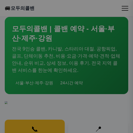
🚐
모두의콜밴
모두의콜밴 | 콜밴 예약 - 서울·부
산·제주·강원
전국 9인승 콜밴, 카니발, 스타리아 대절. 공항픽업,
골프, 단체이동 추천, 비용·요금·가격·예약·견적·업체
안내, 순위 비교, 상세 정보, 이용 후기. 전국 지역 콜
밴 서비스를 한눈에 확인하세요.
서울·부산·제주·강원
24시간 예약
📞
📍