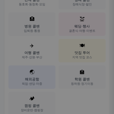
동호회·동창회·모임
장례식장·발인
🏥
💒
병원 콜밴
웨딩·행사
입퇴원·통원
결혼식·여행·이벤트
✈️
🍽️
여행 콜밴
맛집 투어
제주·강원·부산
지역 맛집 코스
🌏
🏫
해외공항
학원 콜밴
픽업·샌딩·마중
등하원·정기이동
🏕️
캠핑 콜밴
장비운반·캠핑장